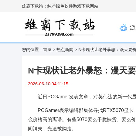
雄霸下载站：纯净绿色软件游戏下载网站
游
您的位置：
首页
>
热点新闻
> N卡现状让老外暴怒：漫天要
N卡现状让老外暴怒：漫天要
2026-06-10 04:11:15
近日PCGamer发表文章，对英伟达的新一代
PCGamer表示编辑部集体寻找RTX507
么价格高的离谱。有些5070要么干脆缺货、要么价
间消失，光速被购走。