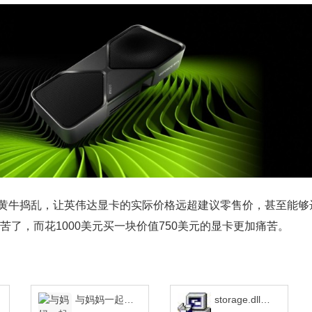
黄牛捣乱，让英伟达显卡的实际价格远超建议零售价，甚至能够
苦了，而花1000美元买一块价值750美元的显卡更加痛苦。
与妈妈一起隔离V6最新版 v1.0
storage.dll下载