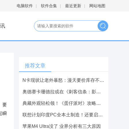
电脑软件
|
软件合集
|
最近更新
|
网站地图
讯
推荐文章
N卡现状让老外暴怒：漫天要价库存不足 老黄干啥
奥德赛卡珊德拉或在《刺客信条：影》攻略——登场 活了2000年
典藏外观轻松领！《蛋仔派对》攻略——限定活动“开学季福利”开启！
、要
起瞬
联想计划印度PC全本土制造！还要启动AI服务器生产
苹果M4 Ultra没了 业界分析有三大原因