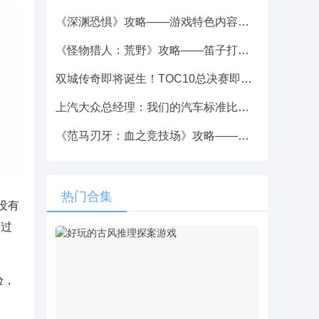
《深渊恐惧》攻略——游戏特色内容介绍
《怪物猎人：荒野》攻略——笛子打黑丝技巧分享
双城传奇即将诞生！TOC10总决赛即将开启，谁会是新的主角？
上汽大众总经理：我们的汽车标准比国产车高 在国内降本机会多的是
《范马刃牙：血之竞技场》攻略——游戏下载网址介绍
热门合集
没有
品过
验，