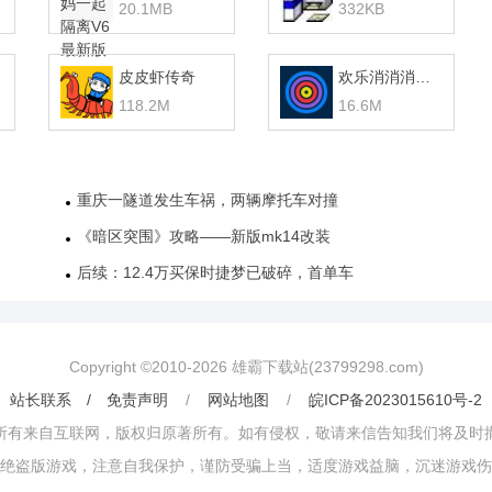
20.1MB
332KB
皮皮虾传奇
欢乐消消消赚钱版
118.2M
16.6M
重庆一隧道发生车祸，两辆摩托车对撞
《暗区突围》攻略——新版mk14改装
后续：12.4万买保时捷梦已破碎，首单车
Copyright ©2010-
2026
雄霸下载站(23799298.com)
站长联系 / 免责声明
/
网站地图
/
皖ICP备2023015610号-2
所有来自互联网，版权归原著所有。如有侵权，敬请来信告知我们将及时
绝盗版游戏，注意自我保护，谨防受骗上当，适度游戏益脑，沉迷游戏伤