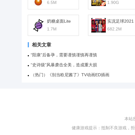
6.5M
1.90G
奶糖桌面Lite
实况足球2021
1.7M
682.2M
相关文章
“阳康”后备孕，需要谨慎谨慎再谨慎
“史诗级”风暴袭击全美，造成重大损
（热门）《别当欧尼酱了》TV动画ED插画
本站
健康游戏提示：抵制不良游戏，拒