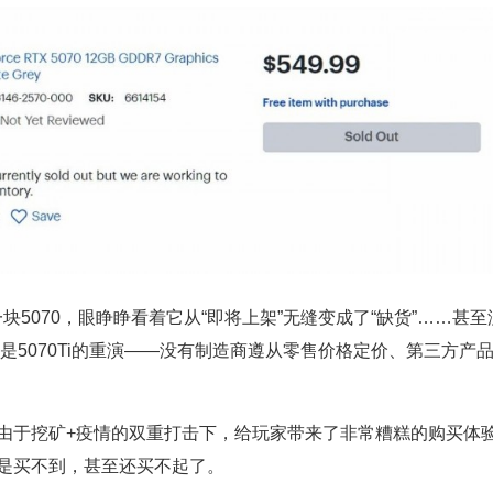
块5070，眼睁睁看着它从“即将上架”无缝变成了“缺货”……甚至
是5070Ti的重演——没有制造商遵从零售价格定价、第三方产
由于挖矿+疫情的双重打击下，给玩家带来了非常糟糕的购买体
是买不到，甚至还买不起了。