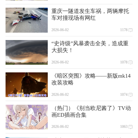
重庆一隧道发生车祸，两辆摩托
车对撞现场有网红
2026-06-02
1178
“史诗级”风暴袭击全美，造成重
大损失！
2026-06-02
1078
《暗区突围》攻略——新版mk14
改装攻略
2026-06-02
1074
（热门）《别当欧尼酱了》TV动
画ED插画合集
2026-06-02
1063