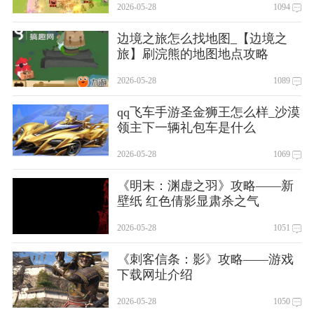
2026-05-28
1094
边境之旅怎么找地图_【边境之
旅】刷浣熊的地图地点攻略
2026-05-28
1089
qq飞车手游圣金狮王怎么样_沙漠
领主下一辆礼包车是什么
2026-05-28
1069
《明末：渊虚之羽》攻略——新
壁纸 红色倩影显肃杀之气
2026-05-28
1051
《刺客信条：影》攻略——游戏
下载网址介绍
2026-05-28
1050