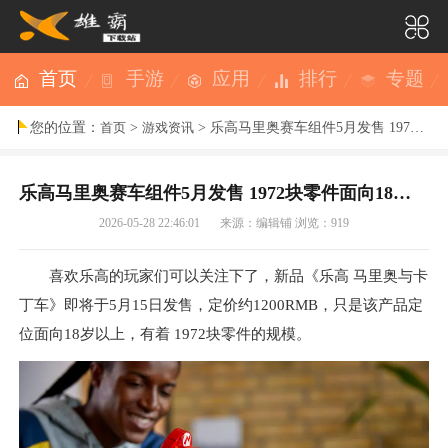
首页
手游
应用
排行
专题
您的位置：
>
> 乐高马里奥赛车组件5月发售 1972块零件面向18岁以上
首页
游戏资讯
乐高马里奥赛车组件5月发售 1972块零件面向18岁以上
2026-05-28 22:46:01
来源：编辑铺
浏览：919
喜欢乐高的玩家们可以关注下了，新品《乐高
马里奥
与卡
丁车》即将于5月15日发售，定价约1200RMB，只是该产品定
位面向18岁以上，有着 1972块零件的规模。