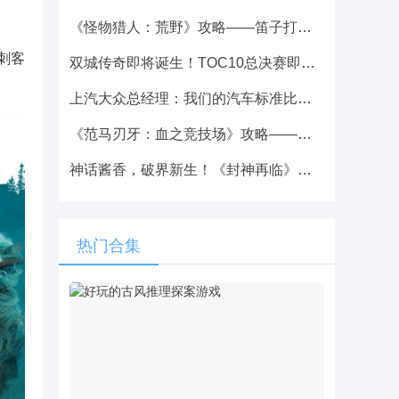
《怪物猎人：荒野》攻略——笛子打黑丝技巧分享
刺客
双城传奇即将诞生！TOC10总决赛即将开启，谁会是新的主角？
上汽大众总经理：我们的汽车标准比国产车高 在国内降本机会多的是
《范马刃牙：血之竞技场》攻略——游戏下载网址介绍
神话酱香，破界新生！《封神再临》攻略——×无忧酒业正式官宣联名！
热门合集