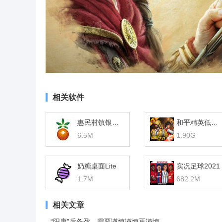
相关软件
惠民村镇银行网银助手
和平精英低配版
6.5M
1.90G
奶糖桌面Lite
实况足球2021
1.7M
682.2M
相关文章
“阳康”后备孕，需要谨慎谨慎再谨慎