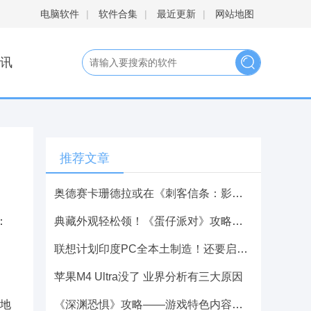
电脑软件
|
软件合集
|
最近更新
|
网站地图
讯
推荐文章
奥德赛卡珊德拉或在《刺客信条：影》攻略——登场 活了2000年
：
典藏外观轻松领！《蛋仔派对》攻略——限定活动“开学季福利”开启！
联想计划印度PC全本土制造！还要启动AI服务器生产
苹果M4 Ultra没了 业界分析有三大原因
个地
《深渊恐惧》攻略——游戏特色内容介绍