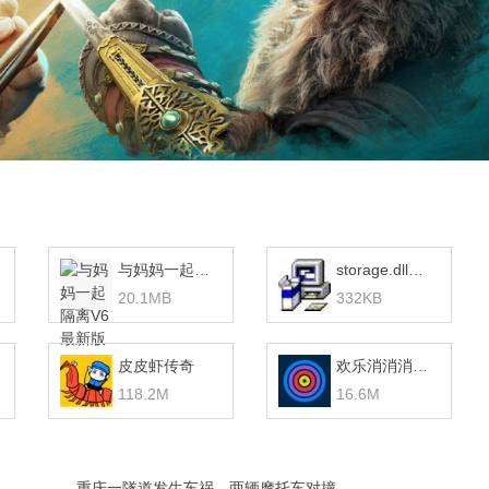
与妈妈一起隔离V6最新版 v1.0
storage.dll下载
20.1MB
332KB
皮皮虾传奇
欢乐消消消赚钱版
118.2M
16.6M
重庆一隧道发生车祸，两辆摩托车对撞