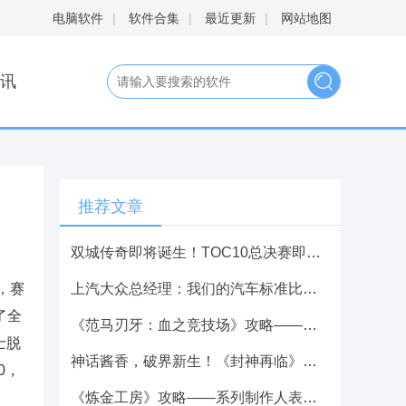
电脑软件
|
软件合集
|
最近更新
|
网站地图
讯
推荐文章
双城传奇即将诞生！TOC10总决赛即将开启，谁会是新的主角？
，赛
上汽大众总经理：我们的汽车标准比国产车高 在国内降本机会多的是
了全
《范马刃牙：血之竞技场》攻略——游戏下载网址介绍
士脱
神话酱香，破界新生！《封神再临》攻略——×无忧酒业正式官宣联名！
0，
《炼金工房》攻略——系列制作人表示 经济不景气让肉感动漫女主更受追捧