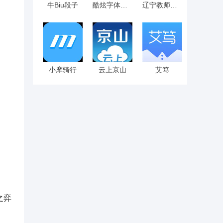
牛Biu段子
酷炫字体大全
辽宁教师研修
小摩骑行
云上京山
艾笃
之弈