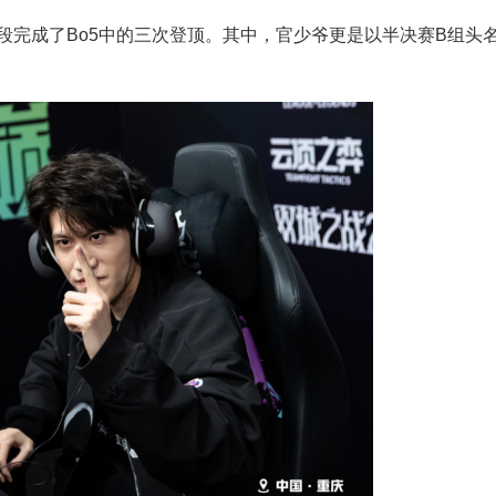
段完成了Bo5中的三次登顶。其中，官少爷更是以半决赛B组头