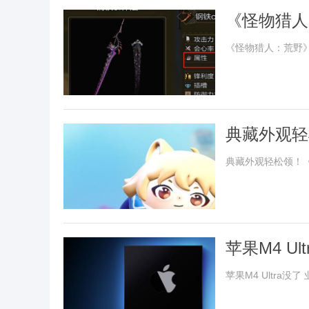
《怪物猎人
《怪物猎人：荒野
典藏外观轻
季福利”开
典藏外观轻松领！《
苹果M4 U
苹果M4 Ultra没