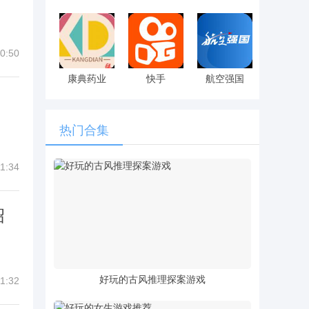
0:50
康典药业
快手
航空强国
热门合集
1:34
绍
好玩的古风推理探案游戏
1:32