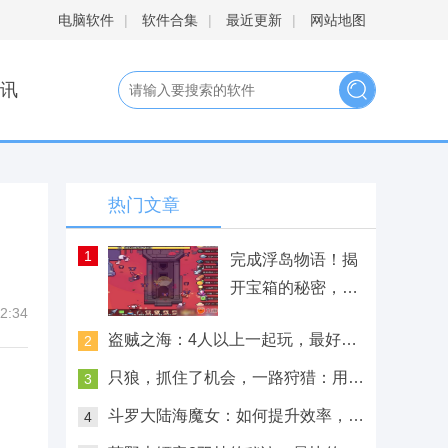
电脑软件
|
软件合集
|
最近更新
|
网站地图
讯
热门文章
1
完成浮岛物语！揭
开宝箱的秘密，解
2:34
锁神秘之旅！
盗贼之海：4人以上一起玩，最好玩
2
的多人体验来啦！
只狼，抓住了机会，一路狩猎：用鲜
3
柿子去找回未来！
斗罗大陆海魔女：如何提升效率，冲
4
击极限？