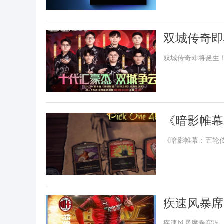
双城传奇即
的主角？
双城传奇即将诞生！
《暗影帷幕
《暗影帷幕：五轮
疾速风暴席
疾速风暴席卷实况