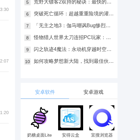
荒野大镖客2双持的秘诀：最快的方
5
3:30
法来实现双持的技巧！
突破死亡循环：超越重重险境的灌注
6
装备
「无主之地3：伽马嘲讽Bug惨烈上
7
演！」
怪物猎人世界太刀连招PC玩家：怪
8
猎世界最强连招攻略！
闪之轨迹4魔法：永动机穿越时空带
9
你开启新的冒险！
2:07
如何攻略梦想新大陆，找到最佳伙
10
伴，一起提升你的好感度！
安卓软件
安卓游戏
1:20
奶糖桌面Lite
安得云盒
宜搜浏览器