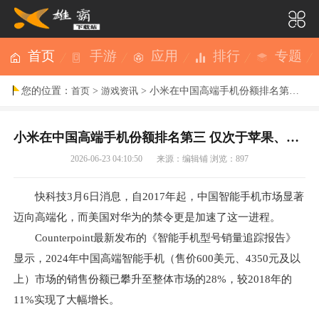
首页
手游
应用
排行
专题
您的位置：
>
> 小米在中国高端手机份额排名第三 仅次于苹果、华为
首页
游戏资讯
小米在中国高端手机份额排名第三 仅次于苹果、华为
2026-06-23 04:10:50
来源：编辑铺
浏览：897
快科技3月6日消息，自2017年起，中国智能手机市场显著
迈向高端化，而美国对华为的禁令更是加速了这一进程。
Counterpoint最新发布的《智能手机型号销量追踪报告》
显示，2024年中国高端智能手机（售价600美元、4350元及以
上）市场的销售份额已攀升至整体市场的28%，较2018年的
11%实现了大幅增长。