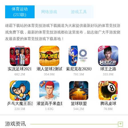
体育运动
网络游戏
游戏工具
(213款)
(56款)
(433款)
雄霸下载站的体育竞技游戏下载频道为大家提供最新好玩的体育竞技游
戏免费下载，最新的体育竞技游戏都在这里发布，励志做广大手游发烧
友最喜爱的体育竞技游戏下载基地！
实况足球2021
潮人篮球2测试服
索尼克在2020东京奥运会
球王之路
682.2M
354.9M
701.5M
333.0M
乒乓大魔王百度版
灌篮高手果盘版
篮球联盟
腾讯桌球
220.5M
1.63G
544.2M
76.8M
+
游戏资讯