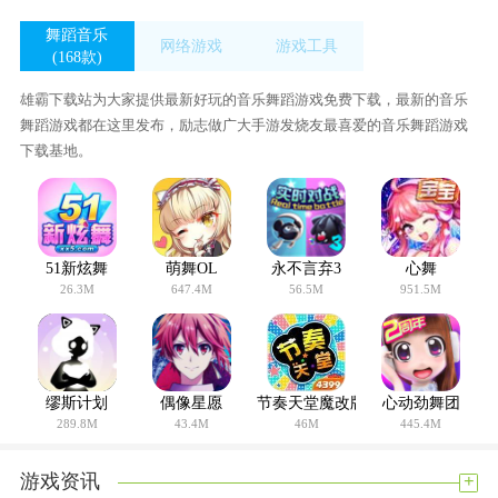
舞蹈音乐
网络游戏
游戏工具
(168款)
(56款)
(433款)
雄霸下载站为大家提供最新好玩的音乐舞蹈游戏免费下载，最新的音乐
舞蹈游戏都在这里发布，励志做广大手游发烧友最喜爱的音乐舞蹈游戏
下载基地。
51新炫舞
萌舞OL
永不言弃3
心舞
26.3M
647.4M
56.5M
951.5M
缪斯计划
偶像星愿
节奏天堂魔改版
心动劲舞团
289.8M
43.4M
46M
445.4M
+
游戏资讯