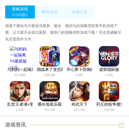
策略游戏
网络游戏
游戏工具
(1145款)
(56款)
(433款)
雄霸下载站为大家提供最新、最全、最好玩的策略塔防类手机游戏下
载，让大家不会错过最新、最热门的策略塔防游戏下载！无论是破解汉
化还是国外大作。
与妈妈一起隔离V6最新版 v1.0
国战来了变态版
开心萝卜防御战BT版
虚荣国际版
20.1MB
188.6M
6.9M
1.39G
乱世王者满v变态版
通向地底乐园
布武天下
列王的纷争微博版
1.63G
101.5M
425.7M
126.8M
+
游戏资讯