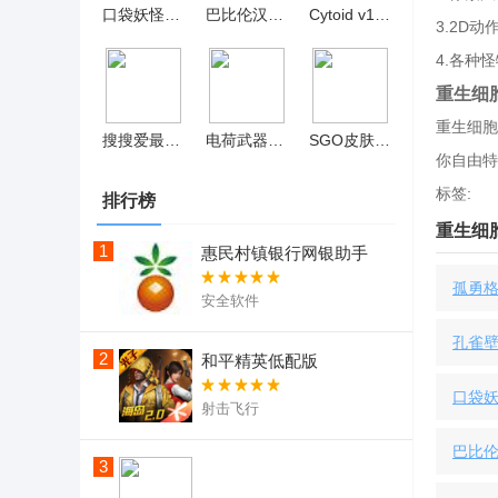
口袋妖怪燃之智内置菜单 v5.4
巴比伦汉化组盒子免费版
Cytoid v1.5.2
3.2D
4.各种
重生细
重生细胞
搜搜爱最新版
电荷武器免费版 v0.1
SGO皮肤模拟器手机版 v5.4
你自由特
标签:
排行榜
重生细胞
1
惠民村镇银行网银助手
孤勇格
安全软件
孔雀
2
和平精英低配版
口袋妖
射击飞行
巴比
3