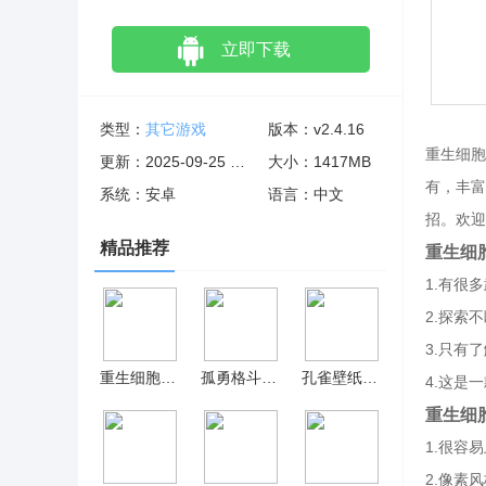
立即下载
类型：
其它游戏
版本：v2.4.16
重生细胞
更新：2025-09-25 06:12:39
大小：1417MB
有，丰富
系统：安卓
语言：中文
招。欢迎
精品推荐
重生细
1.有很
2.探索
3.只有
重生细胞免费版完整版 v2.4.16
孤勇格斗内置菜单 v1.5.3
孔雀壁纸最新版
4.这是
重生细
1.很容
2.像素