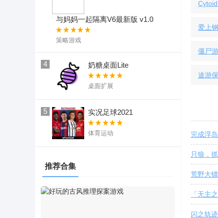
Cytoid
与妈妈一起隔离V6最新版 v1.0
爱上
策略游戏
僵尸
4
奶糖桌面Lite
途游
桌面扩展
5
实况足球2021
体育运动
完成浮岛
只狼，抓
推荐合集
荒野大镖
「无主之
闪之轨迹