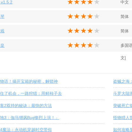
 v1.5.2
中文
钢琴
简体
游戏
简体
保皇
多国语
文]
物语！揭开宝箱的秘密，解锁神
盗贼之海
住了机会，一路狩猎：用鲜柿子去
斗罗大陆
客2双持的秘诀：最快的方法
突破死亡
地3：伽马嘲讽Bug惨烈上演！」
怪物猎人
4魔法：永动机穿越时空带你
如何攻略