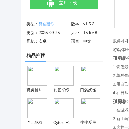
立即下载
类型：
舞蹈音乐
版本：v1.5.3
更新：2025-09-25 06:12:00
大小：15.5MB
孤勇格斗
系统：安卓
语言：中文
游戏体验
精品推荐
孤勇格
1.凭借
2.单独
3.用自
孤勇格斗内置菜单 v1.5.3
孔雀壁纸最新版
口袋妖怪燃之智内置菜单 v5.4
4.在日
孤勇格
1.在游
2.新手
巴比伦汉化组盒子免费版
Cytoid v1.5.2
搜搜爱最新版
3.这样