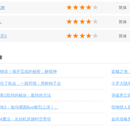
炫舞
简体
L
简体
弃3
简体
章
物语！揭开宝箱的秘密，解锁神
盗贼之海
住了机会，一路狩猎：用鲜柿子去
斗罗大陆
客2双持的秘诀：最快的方法
突破死亡
地3：伽马嘲讽Bug惨烈上演！」
怪物猎人
4魔法：永动机穿越时空带你
如何攻略