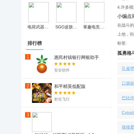
4.许多
小编点
在战斗的
电荷武器免费版 v0.1
SGO皮肤模拟器手机版 v5.4
掌趣电竞赏金赛
上他，街
排行榜
标签:
孤勇格斗
1
惠民村镇银行网银助手
孔雀
安全软件
口袋妖
2
和平精英低配版
巴比
射击飞行
Cytoid
3
搜搜