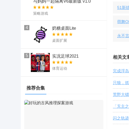
与妈妈一起隔离V6最新版 v1.0
51新
策略游戏
萌舞O
4
奶糖桌面Lite
永不言
桌面扩展
5
实况足球2021
相关文
体育运动
完成浮岛
只狼，抓
推荐合集
荒野大镖
「无主之
闪之轨迹