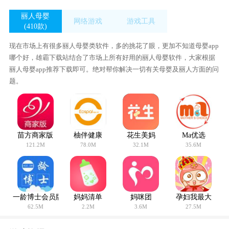
丽人母婴
网络游戏
游戏工具
(410款)
(23款)
(411款)
现在市场上有很多丽人母婴类软件，多的挑花了眼，更加不知道母婴app
哪个好，雄霸下载站结合了市场上所有好用的丽人母婴软件，大家根据
丽人母婴app推荐下载即可。绝对帮你解决一切有关母婴及丽人方面的问
题。
苗方商家版
柚伴健康
花生美妈
Ma优选
121.2M
78.0M
32.1M
35.6M
一龄博士会员版
妈妈清单
妈咪团
孕妇我最大
62.5M
2.2M
3.6M
27.5M