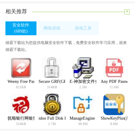
+
相关推荐
安全软件
2.USBKey管理，检测USBKey证书信息。
网络游戏
游戏工具
(689款)
3.快速链接，提供银行主页、个人网银登录和企业网银登录的
(0款)
(360款)
快速访问。
雄霸下载站为您提供电脑安全软件下载，免费安全软件学习应用，就来
雄霸下载站。
Weeny Free Password Manager(密码管理软件)
Secure GRF(GRF加密软件)
E-神加密文件夹 V2006 Build 06013
Any PDF Passwo
821KB
314KB
2.5M
11.6M
抚顺银行网银签名控件
idoo Full Disk Encryption(硬盘加密软件)
ManageEngine DataSecurity(数据
ShowKeyPlus
554KB
2.7M
98.8M
8.8M