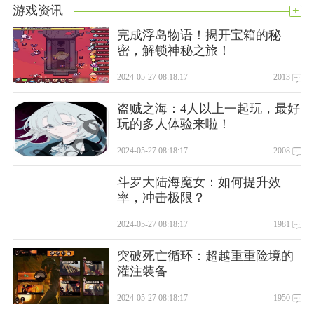
+
游戏资讯
常见问题
完成浮岛物语！揭开宝箱的秘
网银u盾证书怎么安装？
密，解锁神秘之旅！
1.在柜台开通网银，获取证件的序列号和授权码。
2024-05-27 08:18:17
2013
2.将u盾插入电脑，根据系统弹出提示设置pin码。
3.点击以下网址进入数字证书下载平台。
盗贼之海：4人以上一起玩，最好
(https://cs . cfca . com . cn/CGI-bin/userCertDownload/v _ input .
玩的多人体验来啦！
do；jsessionid = 3 BF 7d 2 a 4d 7 b 2 f 56 c 9d 2172d 151 b 82
2024-05-27 08:18:17
2008
ab 0？显示协议=真)
4.输入证书的序列号和授权码，选择csp类型为“输入MS-Bank的
斗罗大陆海魔女：如何提升效
Safe Interpass 3000 CSP V1.0”，点击“下载”。
率，冲击极限？
5.下载后，根据提示输入pin码。
2024-05-27 08:18:17
1981
6.打开温州/[k1/]银行官网或/[k3/]助手，点击“个人网银登
突破死亡循环：超越重重险境的
录”或“企业网银登录”进行登录，然后根据系统弹出提示设置首
灌注装备
次登录密码。
2024-05-27 08:18:17
1950