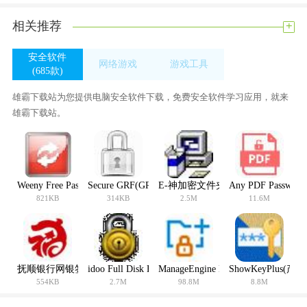
问:登录界面提示“请下载更新证书控件并将此站点添加到可信站
+
相关推荐
点”。我该怎么办？
答:在登录界面，系统会提示你下载控件，下载后直接运行程
安全软件
网络游戏
游戏工具
序，在网银助手中选择“一键修复”。如果控件下载不成功，可
(685款)
(0款)
(359款)
能是因为客户端的浏览器禁止下载和执行ActiveX控件，所以必
雄霸下载站为您提供电脑安全软件下载，免费安全软件学习应用，就来
须在浏览器中打开ActiveX的相关权限。具体操作方法如下:在浏
雄霸下载站。
览器菜单中选择工具-互联网选项，在弹出的对话框中选择安全
Interet自定义级别，在弹出的对话框中选择安全级别-中，点击
重置确认。
问:登录企业网银的账号和密码是多少？
Weeny Free Password Manager(密码管理软件)
Secure GRF(GRF加密软件)
E-神加密文件夹 V2006 Build 06013
Any PDF Passwo
821KB
314KB
2.5M
11.6M
答:公司账户在柜台签约后，柜台会提供一个密码信封。它包含
管理员和主管的登录帐户和密码。普通操作员帐户由管理员登
录，并在权限管理模块中添加。
问:忘记用户名或登录密码怎么办？
抚顺银行网银签名控件
idoo Full Disk Encryption(硬盘加密软件)
ManageEngine DataSecurity(数据
ShowKeyPlus
答:如果普通操作员忘记了登录密码，可以要求企业账户管理员
554KB
2.7M
98.8M
8.8M
重置密码。企业管理员和主管需要到我行柜台重置密码。