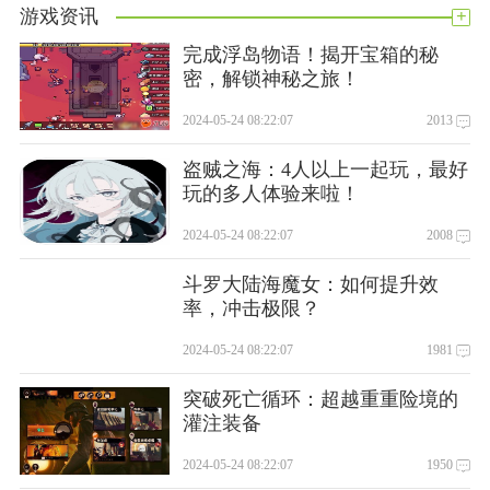
+
游戏资讯
问:使用过程中遇到问题怎么办？
答:您可以解决企业中的常见问题网银，也可以拨打我们的客服
完成浮岛物语！揭开宝箱的秘
密，解锁神秘之旅！
电话，或到营业网点咨询。
问:什么是普通收款账户管理？
2024-05-24 08:22:07
2013
答:如果您想对同一个收款人进行多笔付款，又不想重复输入收
盗贼之海：4人以上一起玩，最好
款人信息，可以将收款人信息添加到收款人信息中，以后办理
玩的多人体验来啦！
转账业务时可以直接使用收款人登记簿中的账户信息。
问:关闭窗口可以退出enterprise 网银网页吗？
2024-05-24 08:22:07
2008
答:请不要关闭浏览器窗口退出。为确保企业网银的连接安全终
斗罗大陆海魔女：如何提升效
止，所有交易完成后，您应使用系统中的“退出”功能退出企业
率，冲击极限？
网银服务，并及时拔出u盾。
2024-05-24 08:22:07
1981
突破死亡循环：超越重重险境的
灌注装备
2024-05-24 08:22:07
1950