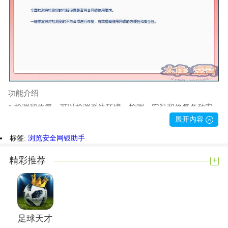
功能介绍
1.检测和修复，可以检测系统环境，检测、安装和修复各种安
展开内容
全控件。
2.USBKey管理，检测USBKey证书信息。
标签:
浏览安全
网银助手
3.快速链接，提供银行主页、个人网银登录和企业网银登录的
+
精彩推荐
快速访问。
4.获取在线帮助。如有疑问，可点击在线帮助解决。
常见问题
问:如何开通网上银行服务？
足球天才
答:持有我行账户的客户可在营业网点签约开通企业网银服务。