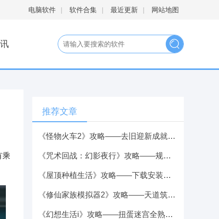
电脑软件
|
软件合集
|
最近更新
|
网站地图
讯
推荐文章
《怪物火车2》攻略——去旧迎新成就做法介绍
有乘
《咒术回战：幻影夜行》攻略——规格外称号获取方法
《屋顶种植生活》攻略——下载安装教程介绍
《修仙家族模拟器2》攻略——天道筑基要求属性值分享
《幻想生活i》攻略——扭蛋迷宫全熟成技能词条效果分享