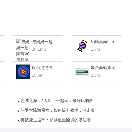
。
与妈妈一起隔离V6最新版 v1.0
奶糖桌面Lite
20.1MB
1.7M
欢乐消消消赚钱版
聚合基站查询
16.6M
2.9M
盗贼之海：4人以上一起玩，最好玩的多
斗罗大陆海魔女：如何提升效率，冲击极
突破死亡循环：超越重重险境的灌注装