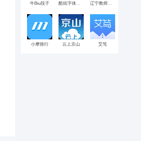
牛Biu段子
酷炫字体大全
辽宁教师研修
小摩骑行
云上京山
艾笃