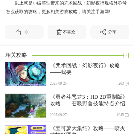
以上就是小编整理带来的咒术回战：幻影夜行规格外称号
怎么获取的攻略，更多相关游戏攻略，请关注手游网!
0
不喜欢
分享
+
相关攻略
《咒术回战：幻影夜行》攻略
——我要
2025-09-25
263
《勇者斗恶龙3：HD 2D重制版》
攻略——召唤野兽技能特点介绍
2025-09-27
1045
《宝可梦大集结》攻略——喷火