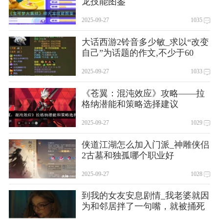
龙技能图鉴
2025-09-27
1035
大话西游2铃音多少敏_求以“改变
自己”为话题的作文,不少于60
2025-09-27
1033
《苍翼：混沌效应》攻略——拉
格纳潜能和策略选择建议
2025-09-27
1029
侠道江湖怎么加入门派_神雕侠侣
2古墓和独孤哪个职业好
2025-09-27
1028
到我的女友安息剧情_我老婆就因
为和邻居拌了一句嘴，就被捅死
了