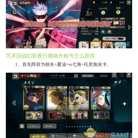
咒术回战幻影夜行规格外称号怎么获得
1、首先阵容为 校长+夏油+sr七海+任意炮灰卡。