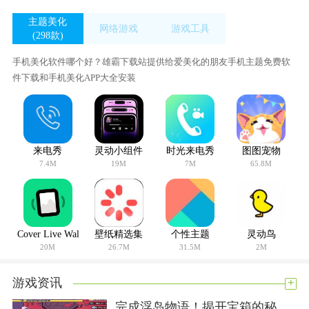
展开内容
主题美化
网络游戏
游戏工具
(298款)
(54款)
(433款)
手机美化软件哪个好？雄霸下载站提供给爱美化的朋友手机主题免费软
件下载和手机美化APP大全安装
来电秀
灵动小组件
时光来电秀
图图宠物
7.4M
19M
7M
65.8M
Cover Live Wallpaper
壁纸精选集
个性主题
灵动鸟
20M
26.7M
31.5M
2M
+
游戏资讯
完成浮岛物语！揭开宝箱的秘