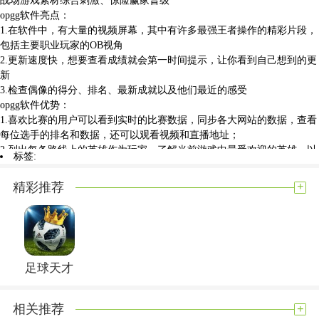
opgg软件亮点：
1.在软件中，有大量的视频屏幕，其中有许多最强王者操作的精彩片段，
包括主要职业玩家的OB视角
2.更新速度快，想要查看成绩就会第一时间提示，让你看到自己想到的更
新
3.检查偶像的得分、排名、最新成就以及他们最近的感受
opgg软件优势：
1.喜欢比赛的用户可以看到实时的比赛数据，同步各大网站的数据，查看
每位选手的排名和数据，还可以观看视频和直播地址；
2.列出每条路线上的英雄作为玩家，了解当前游戏中最受欢迎的英雄，以
标签:
及每条路线上每个英雄的人气排名，看看哪些英雄数据更强大；
3.获得一个英雄排名，可以知道每个英雄在比赛中的胜率。了解哪个英雄
+
精彩推荐
的胜率最高，并选择流行英雄的有趣版本来体验游戏；
4.了解每个英雄最近赛季的出场次数和胜率，了解当前的KDA，并清楚地
了解每场比赛的平均硬币数量，以便玩家更好地计算。
opgg用户点评：
opgg是我玩游戏时不可或缺的辅助工具，有了它，我就可以更方便地查询
足球天才
自己的战绩和比赛数据。特别是，我还喜欢观看实时游戏和玩家排名，并
能够与其他玩家进行交流和讨论。不仅如此游戏资讯和攻略也很有用，能
够让我及时获取最新的游戏动态。非常推荐给其他玩家使用！
+
相关推荐