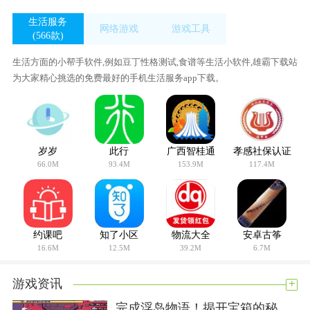
生活服务
网络游戏
游戏工具
(566款)
(54款)
(433款)
生活方面的小帮手软件,例如豆丁性格测试,食谱等生活小软件,雄霸下载站
为大家精心挑选的免费最好的手机生活服务app下载。
岁岁
此行
广西智桂通
孝感社保认证
66.0M
93.4M
153.9M
117.4M
约课吧
知了小区
物流大全
安卓古筝
16.6M
12.5M
39.2M
6.7M
+
游戏资讯
完成浮岛物语！揭开宝箱的秘