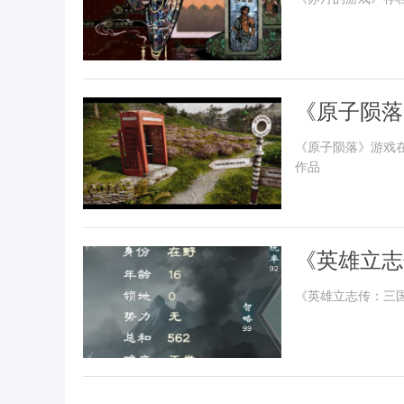
《原子陨落
突破100万
《原子陨落》游戏在
作品
《英雄立志
享
《英雄立志传：三