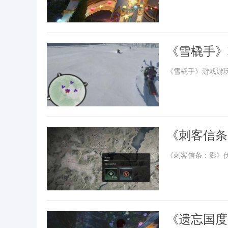
《雪橇手》
《雪橇手》游戏游
《刺客信条
《刺客信条：影》
《遗忘国度