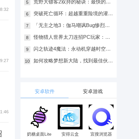
荒野大镖客2双持的秘诀：最快的方
5
8:32
法来实现双持的技巧！
突破死亡循环：超越重重险境的灌注
6
装备
「无主之地3：伽马嘲讽Bug惨烈上
7
演！」
怪物猎人世界太刀连招PC玩家：怪
8
猎世界最强连招攻略！
闪之轨迹4魔法：永动机穿越时空带
9
你开启新的冒险！
9:27
如何攻略梦想新大陆，找到最佳伙
10
伴，一起提升你的好感度！
安卓软件
安卓游戏
1:46
绍
奶糖桌面Lite
安得云盒
宜搜浏览器