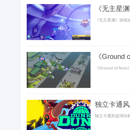
《无主星渊
《无主星渊》游戏
《Groun
《Ground of A
独立卡通风篮
日发售
独立卡通风篮球街机《