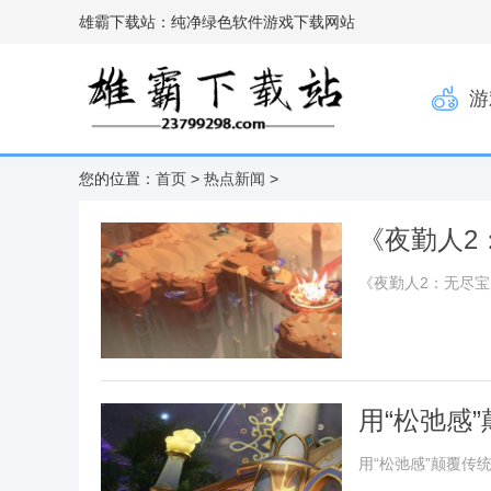
雄霸下载站：纯净绿色软件游戏下载网站
游
您的位置：
首页
>
热点新闻
>
《夜勤人2
《夜勤人2：无尽
用“松弛感
游乐场
用“松弛感”颠覆传