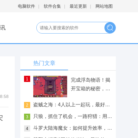
电脑软件
|
软件合集
|
最近更新
|
网站地图
讯
热门文章
1
完成浮岛物语！揭
开宝箱的秘密，解
8:58
锁神秘之旅！
盗贼之海：4人以上一起玩，最好玩
2
的多人体验来啦！
只狼，抓住了机会，一路狩猎：用鲜
宋
3
柿子去找回未来！
斗罗大陆海魔女：如何提升效率，冲
4
击极限？