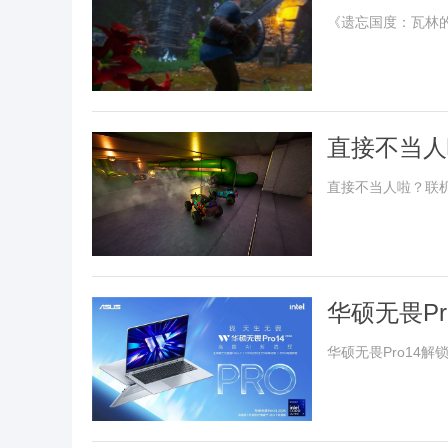
《遗忘国度：瓦林
直接不当人
启免费测试
直接不当人啦？联机
华硕无畏P
华硕无畏Pro14解