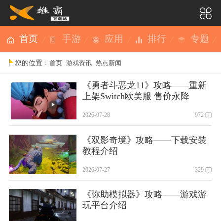
首页
手游
应用
排行
专题
您的位置：
首页
游戏资讯
热点新闻
《勇者斗恶龙11》攻略——重新
上架Switch欧美服 售价永降
2026-07-28
972
《双影奇境》攻略——下载安装
教程介绍
2026-07-27
329
《弥助模拟器》攻略——游戏游
玩平台介绍