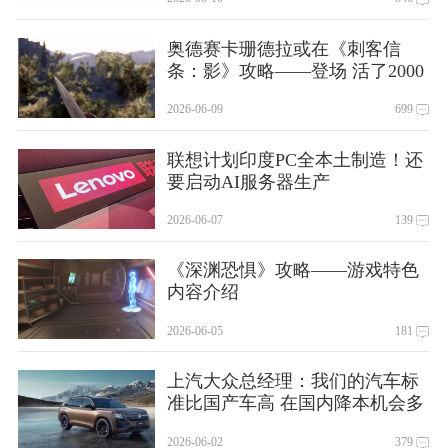
奥德赛卡珊德拉或在《刺客信
条：影》攻略——登场 活了2000
年
2026-06-09
699
联想计划印度PC全本土制造！还
要启动AI服务器生产
2026-06-07
139
《深渊恐惧》攻略——游戏特色
内容介绍
2026-06-05
181
上汽大众总经理：我们的汽车标
准比国产车高 在国内降本机会多
的是
2026-06-02
379