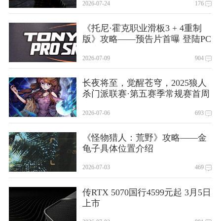
2026-07-24
176
《托尼·霍克职业滑板3 + 4重制
版》攻略——预告片首曝 登陆PC
和主机平台
2026-07-09
904
长夜将至，觉醒苍穹，2025狼人
杀门派联赛·第五赛季常规赛首周
赛程结束
2026-07-06
693
《怪物猎人：荒野》攻略——金
龟子具体位置介绍
2026-07-03
469
传RTX 5070国行4599元起 3月5日
上市