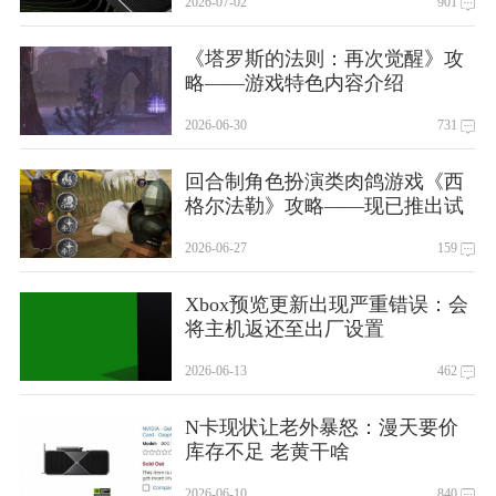
2026-07-02
901
《塔罗斯的法则：再次觉醒》攻
略——游戏特色内容介绍
2026-06-30
731
回合制角色扮演类肉鸽游戏《西
格尔法勒》攻略——现已推出试
玩Demo
2026-06-27
159
Xbox预览更新出现严重错误：会
将主机返还至出厂设置
2026-06-13
462
N卡现状让老外暴怒：漫天要价
库存不足 老黄干啥
2026-06-10
840