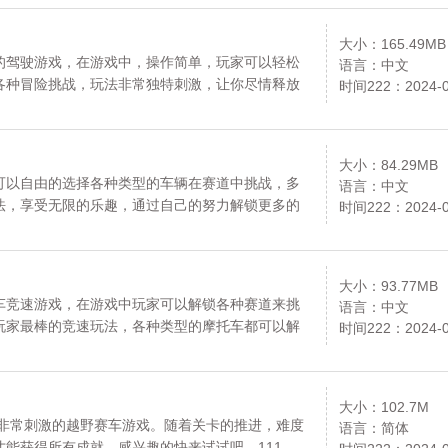
吧。资源均来自官网，请放心下载。更多内容请关
大小：165.49MB
的驾驶游戏，在游戏中，操作简单，玩家可以轻松
语言：中文
各种冒险挑战，玩法非常独特刺激，让你尽情释放
时间222：2024-0
会感到枯燥无聊，喜欢的小伙伴就来下载终极越野
更多内容请关注《终极越野冠军》专区。111
大小：84.29MB
可以自由的选择各种类型的车辆在赛道中挑战，多
语言：中文
法，享受无限的乐趣，通过自己的努力解锁更多的
时间222：2024-0
面简洁，丰富的关卡等着你来解锁，喜欢的小伙伴
下载。更多内容请关注《僵尸粉碎破坏车辆》专
大小：93.77MB
车竞速游戏，在游戏中玩家可以解锁各种赛道来挑
语言：中文
玩家最棒的竞速玩法，各种类型的摩托车都可以解
时间222：2024-0
式，各种不同的环境和地图等待着玩家前来挑战，
源均来自官网，请放心下载。更多内容请关注《铁
大小：102.7M
款非常刺激的越野赛车游戏。随着关卡的推进，难度
语言：简体
能获得所有成就。感兴趣的快来试试吧。111