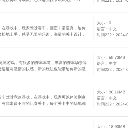
时间222：2024-0
大小：0
，在游戏中，玩家驾驶赛车，画面非常逼真，给你
语言：中文
轻松地上手，感受无限的乐趣，海量的关卡设计，
时间222：2024-0
还在犹豫什么，感兴趣的小伙伴赶快积极下载飙车
，请放心下载。更多内容请关注《飙车冠军之路》
大小：58.73MB
车竞速游戏，有很多的赛车车道，丰富的赛车场景等
语言：中文
受速度与激情的快感，新的玩法也能带给你新的激
时间222：2024-0
足，还在犹豫什么，喜欢的小伙伴就来下载公路漂
心下载。更多内容请关注《公路漂移之夜赛车》专
大小：96.16MB
行车驾驶竞速游戏，在游戏中，玩家可以体验到身
语言：中文
，有非常多不同的比赛关卡，每个关卡中的场地都
时间222：2024-0
技巧，喜欢的小伙伴就来下载真正的自行车特技
内容请关注《真正的自行车特技》专区。111
大小：18.93MB