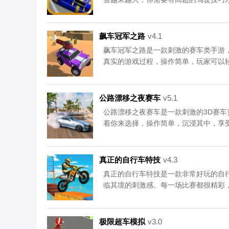
飙车冠军之路
v4.1
飙车冠军之路是一款刺激的赛车类手游
真实的游戏过程，操作简单，玩家可以
随着游戏的进程，难度就会逐渐增加，
冠军之路体验一下吧！资源均来自官网
专区。111
公路漂移之夜赛车
v5.1
公路漂移之夜赛车是一款刺激的3D赛
着你来选择，操作简单，沉浸其中，享
情，各种视角可以自由选择，沉浸感十
移之夜赛车吧。资源均来自官网，请放
区。111
真正的自行车特技
v4.3
真正的自行车特技是一款非常好玩的自
临其境的刺激感。每一场比赛都很精彩
十分的具有挑战性，测试一下你的驾驶
吧。资源均来自官网，请放心下载。更多
极限超车模拟
v3.0