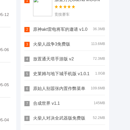
1
v1.1.0
5-12
竞技赛车
原神akt雷电将军的邀请 v1.0
36.3MB
2
火柴人战争3免费版
113.6MB
3
5-06
v2022.1.6
放置通天塔手游版 v2
72.3MB
4
史莱姆与地下城手机版 v1.0.1
1.0GB
5
5-05
原始人别嚣张内置作弊菜单
109.6MB
6
下载 v1.3.2
合成世界 v1.1
145MB
7
火柴人对决全武器版免费版
52.2MB
8
5-04