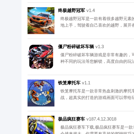
第一，感兴趣的小伙伴们快来下载试玩
注《无止境的奔跑者计划》专区。111
终极越野冠军
v1.4
终极越野冠军是一款有着很多越野元素
地上手，驾驶着自己喜欢的越野，展开
压力，不同的赛道提供不同的挑战，不
冠军吧。资源均来自官网，请放心下载。
僵尸粉碎破坏车辆
v1.3
僵尸粉碎破坏车辆游戏是非常有趣的，
种不同的玩法等您解锁，高度自由的玩
汽车和场景，玩家可以自由的穿梭，页
就来下载吧。资源均来自官网，请放心
区。111
铁笼摩托车
v1.1
铁笼摩托车是一款非常热血刺激的摩托
战，超真实的打造的游戏画面可以带给
锁驾驶，玩家可以在游戏中挑战各种模
感兴趣的小伙伴们快来下载试玩吧。资
笼摩托车》专区。111
极品疯狂赛车
v187.4.12.3018
极品疯狂赛车下载,极品疯狂赛车是一
会越来越大，你需要有高超的驾驶技巧才