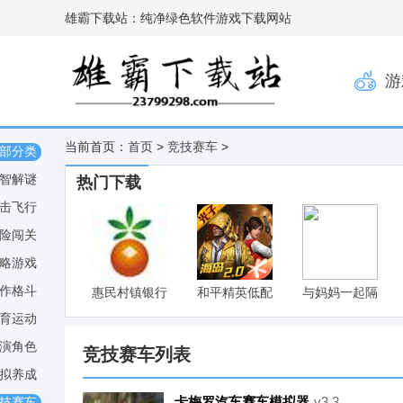
雄霸下载站：纯净绿色软件游戏下载网站
游
当前首页：
首页
>
竞技赛车
>
部分类
智解谜
热门下载
击飞行
险闯关
略游戏
作格斗
惠民村镇银行
和平精英低配
与妈妈一起隔
网银助手
版
离V6最新版
育运动
v1.0
演角色
竞技赛车列表
拟养成
卡梅罗汽车赛车模拟器
v3.3
技赛车