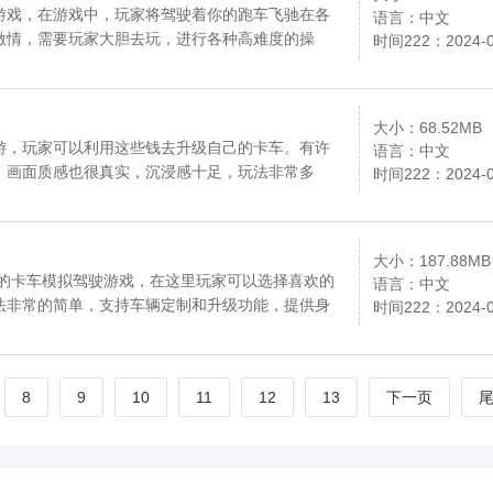
游戏，在游戏中，玩家将驾驶着你的跑车飞驰在各
语言：中文
激情，需要玩家大胆去玩，进行各种高难度的操
时间222：2024-0
的关卡设计，还在犹豫什么，喜欢的小伙伴就来下
请放心下载。更多内容请关注《极限超车模拟》专
大小：68.52MB
游，玩家可以利用这些钱去升级自己的卡车。有许
语言：中文
，画面质感也很真实，沉浸感十足，玩法非常多
时间222：2024-0
十足。喜欢的小伙伴就来下载圣诞雪地卡车模拟器
内容请关注《圣诞雪地卡车模拟器》专区。111
大小：187.88MB
玩的卡车模拟驾驶游戏，在这里玩家可以选择喜欢的
语言：中文
法非常的简单，支持车辆定制和升级功能，提供身
时间222：2024-0
中会遇到各种挑战和障碍，有无数的城市和道路供
试玩吧。资源均来自官网，请放心下载。更多内容
111
8
9
10
11
12
13
下一页