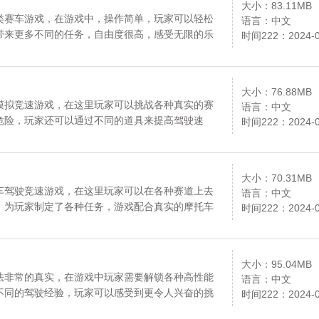
大小：83.11MB
类赛车游戏，在游戏中，操作简单，玩家可以轻松
语言：中文
带来更多不同的任务，自由度很高，感受无限的乐
时间222：2024-0
犹豫什么，喜欢的小伙伴就来下载卡梅罗汽车赛车
载。更多内容请关注《卡梅罗汽车赛车模拟器》专
大小：76.88MB
模拟竞速游戏，在这里玩家可以挑战各种真实的赛
语言：中文
危险，玩家还可以通过不同的道具来提高驾驶速
时间222：2024-0
各种赛车比赛，解锁不同的竞速玩法，感兴趣的小
网，请放心下载。更多内容请关注《肌肉车野马》
大小：70.31MB
车驾驶竞速游戏，在这里玩家可以在各种赛道上去
语言：中文
，为玩家制定了各种任务，游戏配合真实的摩托车
时间222：2024-0
玩法，超炫酷的摩托车类型可以自由的切换驾驶，
伴们快来下载试玩吧。资源均来自官网，请放心下
专区。111
大小：95.04MB
法非常的真实，在游戏中玩家需要解锁各种高性能
语言：中文
不同的驾驶经验，玩家可以感受到更令人兴奋的挑
时间222：2024-0
的游戏奖励，不断地展示自己的驾驶技巧获取游戏的