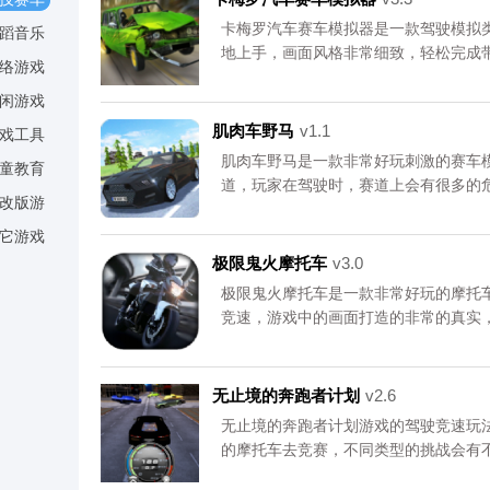
卡梅罗汽车赛车模拟器是一款驾驶模拟
蹈音乐
地上手，画面风格非常细致，轻松完成
络游戏
趣，简直就是手机必备的小游戏，还在
闲游戏
模拟器吧。资源均来自官网，请放心下
区。111
肌肉车野马
v1.1
戏工具
肌肉车野马是一款非常好玩刺激的赛车
童教育
道，玩家在驾驶时，赛道上会有很多的
改版游
度，游戏的驾驶玩法非常的热血，参加
戏
伙伴们快来下载试玩吧。资源均来自官
它游戏
专区。111
极限鬼火摩托车
v3.0
极限鬼火摩托车是一款非常好玩的摩托
竞速，游戏中的画面打造的非常的真实
引擎声效，可以带给玩家最逼真的驾驶
体验沉浸式的驾驶玩法，感兴趣的小伙
载。更多内容请关注《极限鬼火摩托车》
无止境的奔跑者计划
v2.6
无止境的奔跑者计划游戏的驾驶竞速玩
的摩托车去竞赛，不同类型的挑战会有
战,在这里完成竞速挑战可以获得丰厚