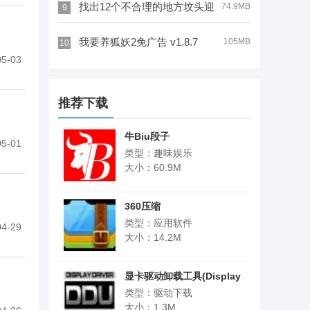
v2.0.6
找出12个不合理的地方坟头迎
74.9MB
9
亲 v1.0
我要养狐妖2免广告 v1.8.7
105MB
10
5-03
推荐下载
牛Biu段子
5-01
类型：趣味娱乐
大小：60.9M
360压缩
类型：应用软件
4-29
大小：14.2M
显卡驱动卸载工具(Display
Driver Uninstaller)
类型：驱动下载
大小：1.3M