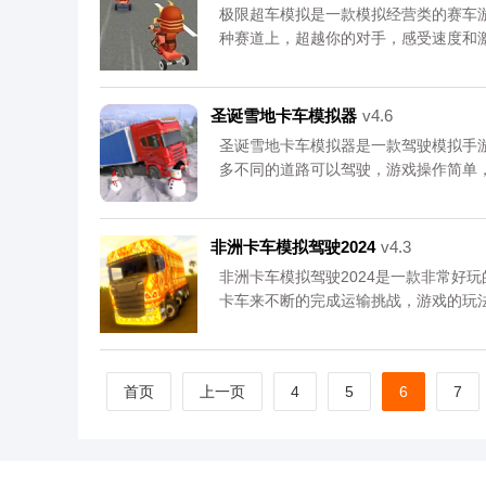
极限超车模拟是一款模拟经营类的赛车
种赛道上，超越你的对手，感受速度和
作，简直就是手机必备的小游戏，海量
载极限超车模拟吧。资源均来自官网，
区。111
圣诞雪地卡车模拟器
v4.6
圣诞雪地卡车模拟器是一款驾驶模拟手
多不同的道路可以驾驶，游戏操作简单
样，多种视角可以自由切换，游戏乐趣
吧。资源均来自官网，请放心下载。更多
非洲卡车模拟驾驶2024
v4.3
非洲卡车模拟驾驶2024是一款非常好
卡车来不断的完成运输挑战，游戏的玩
临其境的驾驶体验，玩家在运输的过程
玩家探索，感兴趣的小伙伴们快来下载
请关注《非洲卡车模拟驾驶2024》专区。
首页
上一页
4
5
6
7