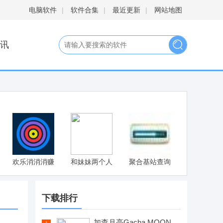
电脑软件
|
软件合集
|
最近更新
|
网站地图
讯
欢乐消消消赚
和妹妹两个人
聚合基站查询
钱版
看家安卓汉化
版 v1.0.8
下载排行
加查月亮Gacha MOON