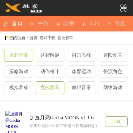
首页
手游
应用
排行
专题
您的位置：
首页
游戏下载
竞技赛车
全部分类
益智解谜
射击飞行
冒险闯关
策略游戏
动作格斗
体育运动
扮演角色
模拟养成
竞技赛车
舞蹈音乐
网络游戏
加查月亮Gacha MOON v1.1.0
下载
加查月亮Gacha MOON是一款充满创意的换装游戏，玩