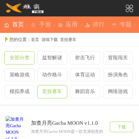
首页
手游
应用
排行
专题
您的位置：
首页
游戏下载
竞技赛车
全部分类
益智解谜
射击飞行
冒险闯关
策略游戏
动作格斗
体育运动
扮演角色
模拟养成
竞技赛车
舞蹈音乐
网络游戏
加查月亮Gacha MOON v1.1.0
下载
加查月亮Gacha MOON是一款充满创意的换装游戏，玩