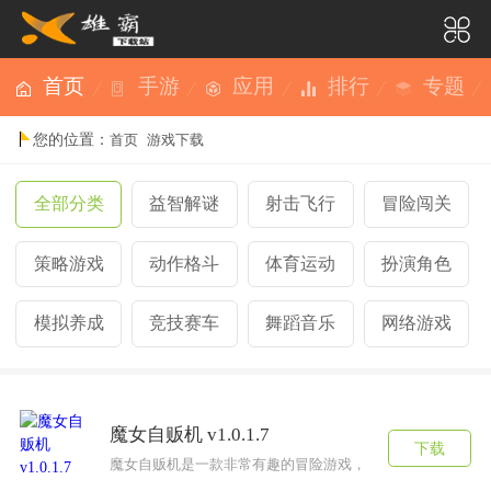
首页
手游
应用
排行
专题
您的位置：
首页
游戏下载
全部分类
益智解谜
射击飞行
冒险闯关
策略游戏
动作格斗
体育运动
扮演角色
模拟养成
竞技赛车
舞蹈音乐
网络游戏
魔女自贩机 v1.0.1.7
下载
魔女自贩机是一款非常有趣的冒险游戏，游戏中拥有大量精