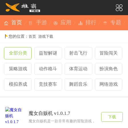
首页
手游
应用
排行
专题
您的位置：
首页
游戏下载
全部分类
益智解谜
射击飞行
冒险闯关
策略游戏
动作格斗
体育运动
扮演角色
模拟养成
竞技赛车
舞蹈音乐
网络游戏
魔女自贩机 v1.0.1.7
下载
魔女自贩机是一款非常有趣的冒险游戏，游戏中拥有大量精