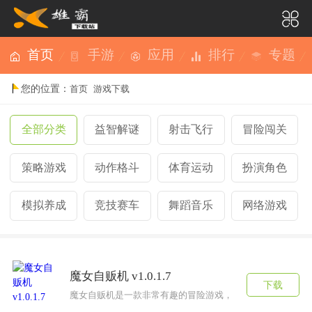
首页
手游
应用
排行
专题
您的位置：
首页
游戏下载
全部分类
益智解谜
射击飞行
冒险闯关
策略游戏
动作格斗
体育运动
扮演角色
模拟养成
竞技赛车
舞蹈音乐
网络游戏
魔女自贩机 v1.0.1.7
下载
魔女自贩机是一款非常有趣的冒险游戏，游戏中拥有大量精