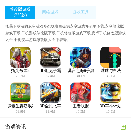
修改版游戏
网络游戏
游戏工具
(225款)
(56款)
(433款)
雄霸下载站的安卓游戏修改版栏目提供安卓游戏修改版下载,安卓修改版
游戏下载,手机游戏修改版下载,手机修改版游戏下载,安卓手机修改版游戏
大全,手机安卓游戏修改版大全下载等。
指尖帝国2
3D坦克争霸
谎言之海6手游中文版
球球与白块
26.7M
87.8M
630.13G
35.1M
像素生存游戏2
3D全民飞车
王者联盟
3D车神计划
61.6M
11.0M
18.3M
16.3M
+
游戏资讯