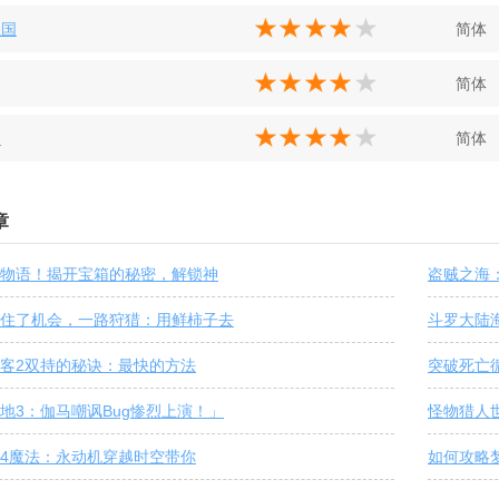
强国
简体
简体
云
简体
章
物语！揭开宝箱的秘密，解锁神
盗贼之海
住了机会，一路狩猎：用鲜柿子去
斗罗大陆
客2双持的秘诀：最快的方法
突破死亡
地3：伽马嘲讽Bug惨烈上演！」
怪物猎人
4魔法：永动机穿越时空带你
如何攻略