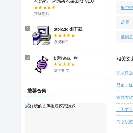
与妈妈一起隔离V6最新版 v1.0
航空
策略游戏
语鹿
4
storage.dll下载
麒麟
系统软件
5
奶糖桌面Lite
相关文
桌面扩展
完成浮岛
只狼，抓
推荐合集
荒野大镖
「无主之
闪之轨迹