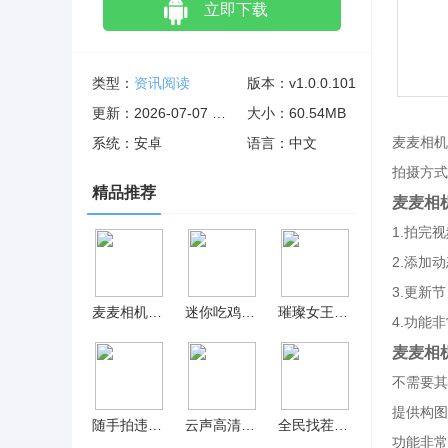
立即下载
类型：
资讯阅读
版本：v1.0.0.101
更新：2026-07-07 06:17:57
大小：60.54MB
麦麦相机
系统：安卓
语言：中文
拍摄方式
精品推荐
麦麦相
1.拍完
2.添加
3.更新
麦麦相机最新版
迷你吃鸡派对2023最新版 v2.0
璀璨女王满v无限钻石 v1.0.18
4.功能
麦麦相
不需要其
提供构图
随手拍违章正版最新
云声高清语音版
全民找茬2正式版 v3.30.02
功能非常