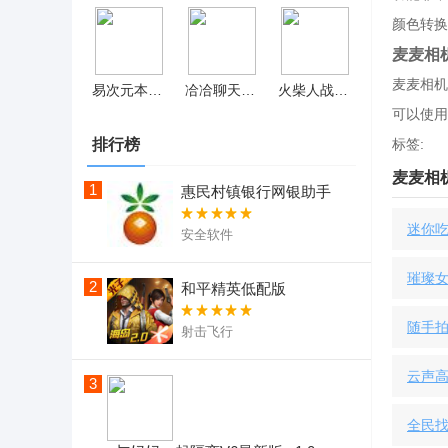
颜色转换
麦麦相
麦麦相机
易次元本宫绝不狗带 v1.0
冾冾聊天交友
火柴人战争3免费版 v2022.1.6
可以使用
排行榜
标签:
麦麦相
1
惠民村镇银行网银助手
迷你吃
安全软件
璀璨女王
2
和平精英低配版
随手
射击飞行
云声
3
全民找茬