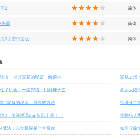
国2
简体
克争霸
简体
海6手游中文版
简体
章
物语！揭开宝箱的秘密，解锁神
盗贼之海
住了机会，一路狩猎：用鲜柿子去
斗罗大陆
客2双持的秘诀：最快的方法
突破死亡
地3：伽马嘲讽Bug惨烈上演！」
怪物猎人
4魔法：永动机穿越时空带你
如何攻略