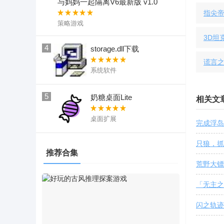
与妈妈一起隔离V6最新版 v1.0
指尖帝
策略游戏
3D坦
4
storage.dll下载
谎言之
系统软件
5
奶糖桌面Lite
相关文
桌面扩展
完成浮岛
只狼，抓
推荐合集
荒野大镖
「无主之
闪之轨迹