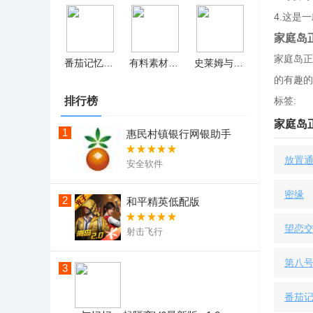
4.这是
家庭岛
家庭岛正
番茄记忆卡手机版助手
有料素材库最新版
史莱姆与地下城手机版 v1.0.1
的有趣的
排行榜
标签:
家庭岛正
1
惠民村镇银行网银助手
放置通
安全软件
密缘
2
和平精英低配版
望恋
射击飞行
第八号
3
番茄