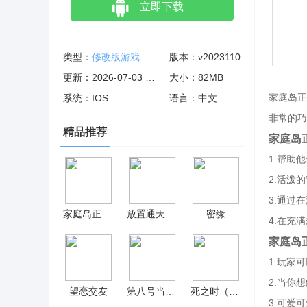
立即下载
类型：
修改版游戏
版本：v2023110
更新：2026-07-03 06:14:08
大小：82MB
家庭岛正
系统：IOS
语言：中文
非常的巧
精品推荐
家庭岛
1.帮助
2.活泼
3.通过
家庭岛正式版 v2023110
放置通天塔手游版 v2
密缘
4.在充
家庭岛
1.玩家
2.当你
望恋交友
第八号当铺模拟器 v1.0
死之时（Time Of Dead）正式版 v1.0.4
3.可爱