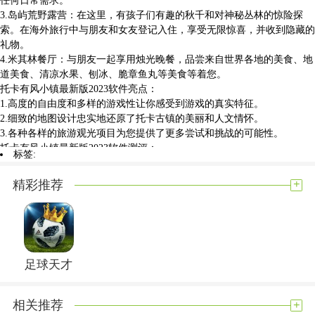
3.岛屿荒野露营：在这里，有孩子们有趣的秋千和对神秘丛林的惊险探
索。在海外旅行中与朋友和女友登记入住，享受无限惊喜，并收到隐藏的
礼物。
4.米其林餐厅：与朋友一起享用烛光晚餐，品尝来自世界各地的美食、地
道美食、清凉水果、刨冰、脆章鱼丸等美食等着您。
托卡有风小镇最新版2023软件亮点：
1.高度的自由度和多样的游戏性让你感受到游戏的真实特征。
2.细致的地图设计忠实地还原了托卡古镇的美丽和人文情怀。
3.各种各样的旅游观光项目为您提供了更多尝试和挑战的可能性。
托卡有风小镇最新版2023软件测评：
标签:
托卡有风小镇最新版2023是一款超高自由度的解压游戏，游戏玩起来非常
的治愈，你可以感受真实的特征，你可以享受全国各地的美食，丰富的游
+
精彩推荐
戏场景可以带给你不一样的特点，你可以感受任何的需求，喜欢的小伙伴
快来下载托卡有风小镇最新版2023试试吧。
展开内容
足球天才
+
相关推荐