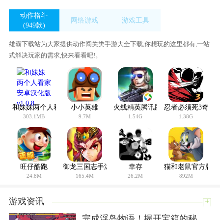
动作格斗
网络游戏
游戏工具
(949款)
(43款)
(425款)
雄霸下载站为大家提供动作闯关类手游大全下载,你想玩的这里都有,一站
式解决玩家的需求,快来看看吧!。
和妹妹两个人看家安卓汉化版 v1.0.8
小小英雄
火线精英腾讯版
忍者必须死3奇喵
303.1MB
9.7M
1.54G
1.38G
旺仔酷跑
御龙三国志手游
幸存
猫和老鼠官方版
24.8M
165.4M
26.2M
892M
+
游戏资讯
完成浮岛物语！揭开宝箱的秘