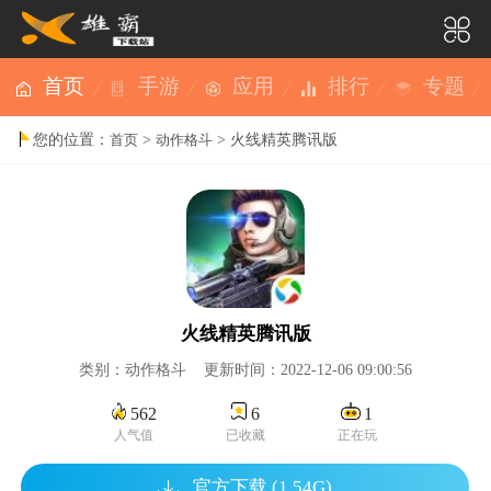
首页
手游
应用
排行
专题
您的位置：
>
> 火线精英腾讯版
首页
动作格斗
火线精英腾讯版
类别：动作格斗 更新时间：2022-12-06 09:00:56
562
6
1
人气值
已收藏
正在玩
官方下载 (1.54G)