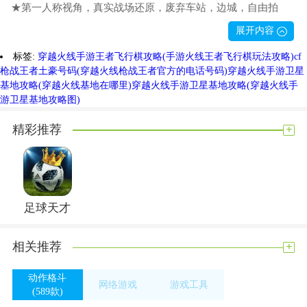
★第一人称视角，真实战场还原，废弃车站，边城，自由拍
摄！
展开内容
★丰富的游戏体验，多种战斗模式，天使复仇，机甲生化，爆
标签:
穿越火线手游王者飞行棋攻略(手游火线王者飞行棋玩法攻略)
cf
破模式，等你来主宰！
枪战王者土豪号码(穿越火线枪战王者官方的电话号码)
穿越火线手游卫星
★随时组队作战，最强火力，经典枪械，炫酷皮肤，实时对
基地攻略(穿越火线基地在哪里)
穿越火线手游卫星基地攻略(穿越火线手
游卫星基地攻略图)
战，只等你！
游戏技巧
+
精彩推荐
步枪爆头技能
稳定的点射让瞄准中心自动瞄准
远处的敌人可以瞄准非常小的点。如果不用狙击枪开狙击镜，
远处只有一个小敌人，玩家可以使用游戏中的自动瞄准功能让
足球天才
瞄准中心自动瞄准敌人后再射击。另外，在攻击远处的敌人
时，单发的效果最好，爆头的概率比较高！
+
相关推荐
蹲下而且有些射击在远程攻击中更锋利
我之前跟你说过，步枪只要是扫射就会呈现向上的弹道，所以
动作格斗
网络游戏
游戏工具
(589款)
对于远程攻击来说，蹲下连续三枪是最好的杀敌方式。如果敌
(0款)
(294款)