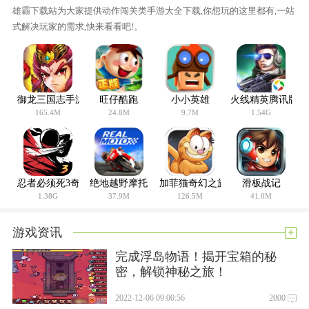
人是站着的，你蹲下后他打你的可能性就小了。
雄霸下载站为大家提供动作闯关类手游大全下载,你想玩的这里都有,一站
快速击杀敌人的团队技能
式解决玩家的需求,快来看看吧!。
1。杀敌人需要使用步枪和手榴弹
首先步枪比较轻。与机枪、狙击步枪等重型武器相比，步枪可
以直接攻击敌人的家将其击毙。想快速杀敌，就打必胜节奏，
御龙三国志手游
旺仔酷跑
小小英雄
火线精英腾讯版
一复活就冲到敌人家门口。这样可以打节奏！而且在冲向敌人
165.4M
24.8M
9.7M
1.54G
的过程中，先扔个手榴弹手可能会有意想不到的收获。如果不
小心一下子干掉两三个敌人！
2。蹲在敌人家门前也是策略之一。
既然所有玩家都冲到了敌人的房子里，那么玩家就会蹲伏在敌
忍者必须死3奇喵物语
绝地越野摩托
加菲猫奇幻之旅
滑板战记
1.38G
37.9M
126.5M
41.0M
人的房子前。敌人一出来，他们就会立刻杀了他。攻击完一个
敌人后，玩家要记得躲到另一个位置，否则敌人复活时会杀了
+
游戏资讯
你。
完成浮岛物语！揭开宝箱的秘
3。集体出动见神杀神
密，解锁神秘之旅！
可以说玩家的一面是好的。从一开始，小组(同路)就会直接冲向
敌人的家。如果这么多人同时出现，单独出现的敌人肯定会被
2022-12-06 09:00:56
2000