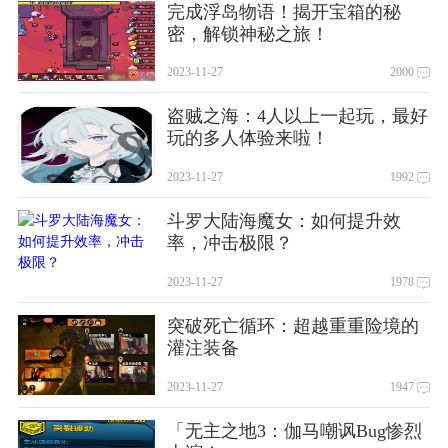
完成浮岛物语！揭开宝箱的秘
密，解锁神秘之旅！
2023-11-27
2000
盗贼之海：4人以上一起玩，最好
玩的多人体验来啦！
2023-11-27
1992
斗罗大陆海魔女：如何提升效
率，冲击极限？
2023-11-27
1978
突破死亡循环：超越重重险境的
灌注装备
2023-11-27
1947
「无主之地3：伽马嘲讽Bug惨烈