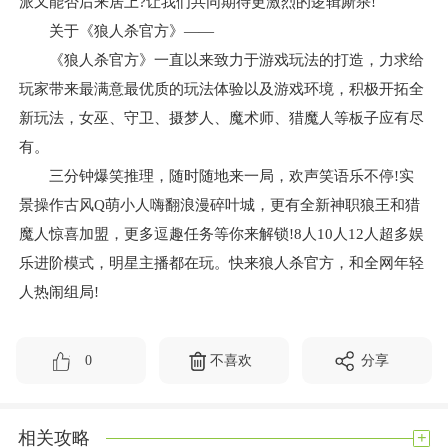
派又能否后来居上?让我们共同期待更激烈的逻辑厮杀!
关于《狼人杀官方》——
《狼人杀官方》一直以来致力于游戏玩法的打造，力求给
玩家带来最满意最优质的玩法体验以及游戏环境，积极开拓全
新玩法，女巫、守卫、摄梦人、魔术师、猎魔人等板子应有尽
有。
三分钟爆笑推理，随时随地来一局，欢声笑语乐不停!实
景操作古风Q萌小人嗨翻浪漫碎叶城，更有全新神职狼王和猎
魔人惊喜加盟，更多逗趣任务等你来解锁!8人10人12人超多娱
乐进阶模式，明星主播都在玩。快来狼人杀官方，和全网年轻
人热闹组局!
0
不喜欢
分享
+
相关攻略