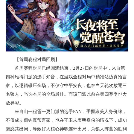
【首周赛程对局回顾】
首周赛程对局已经圆满结束，2月27日的对局中，来自第
四种难得门派的选手知音，在游戏全程对局中精准站边真预言
家，以逻辑碾压全场，不仅守中平安夜，也在白天轮次放逐三
名狼人，当选本局的全场最佳。而该门派此前在第四赛季也大
放异彩。
来自山一程雪一更门派的选手FAN，手握狼美人身份牌，
不仅成功倒钩真预言家，也在守卫未表明身份的情况下，成功
魅惑其出局，导致好人核心神职连环出局，为狼人阵营的胜利