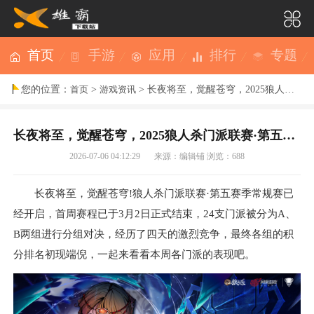
首页
手游
应用
排行
专题
您的位置：
>
> 长夜将至，觉醒苍穹，2025狼人杀门派联赛·第五赛季常规赛首周赛程结束
首页
游戏资讯
长夜将至，觉醒苍穹，2025狼人杀门派联赛·第五赛季常规赛首周赛程结束
2026-07-06 04:12:29
来源：编辑铺
浏览：688
长夜将至，觉醒苍穹!狼人杀门派联赛·第五赛季常规赛已
经开启，首周赛程已于3月2日正式结束，24支门派被分为A、
B两组进行分组对决，经历了四天的激烈竞争，最终各组的积
分排名初现端倪，一起来看看本周各门派的表现吧。