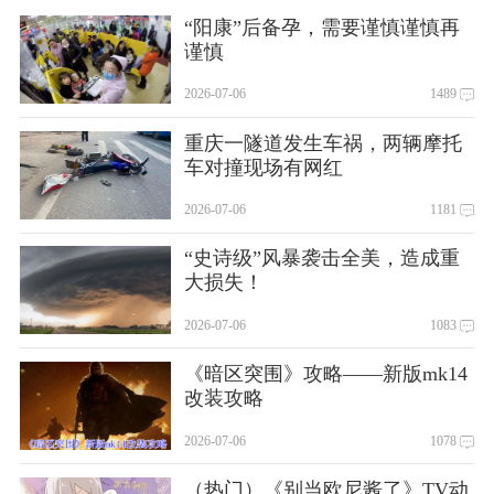
“阳康”后备孕，需要谨慎谨慎再
谨慎
2026-07-06
1489
重庆一隧道发生车祸，两辆摩托
车对撞现场有网红
2026-07-06
1181
“史诗级”风暴袭击全美，造成重
大损失！
2026-07-06
1083
《暗区突围》攻略——新版mk14
改装攻略
2026-07-06
1078
（热门）《别当欧尼酱了》TV动