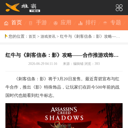
首页
手游
应用
排行
专题
您的位置：
>
> 红牛与《刺客信条：影》攻略——合作推游戏饰品 为主角提供小幅增益
首页
游戏资讯
红牛与《刺客信条：影》攻略——合作推游戏饰品 为主角提供小幅增益
2026-06-29 04:11:16
来源：编辑铺
浏览：393
《
刺客信条：影
》将于3月20日发售。最近育碧宣布与红
牛合作，推出《影》特殊饰品，让玩家们在距今500年前的战
国时代也能看到红牛标志。