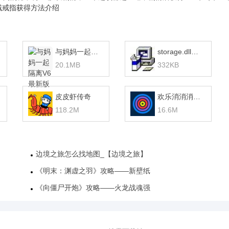
贼戒指获得方法介绍
与妈妈一起隔离V6最新版 v1.0
storage.dll下载
20.1MB
332KB
皮皮虾传奇
欢乐消消消赚钱版
118.2M
16.6M
边境之旅怎么找地图_【边境之旅】
《明末：渊虚之羽》攻略——新壁纸
《向僵尸开炮》攻略——火龙战魂强