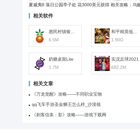
夏威夷8 落日公园亭子处 花3000美元获得
相关攻略：乌
相关软件
惠民村镇银行网银助手
和平精英低配版
6.5M
1.90G
奶糖桌面Lite
实况足球2021
1.7M
682.2M
相关文章
《万龙觉醒》攻略——不同职业宝物
qq飞车手游圣金狮王怎么样_沙漠领
《刺客信条：影》攻略——游戏下载网