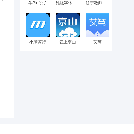
牛Biu段子
酷炫字体大全
辽宁教师研修
小摩骑行
云上京山
艾笃