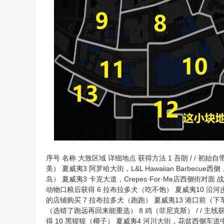
序号 名称 大致区域 详细地点 获得方法 1 吾朗 / / 初始
美） 夏威夷3 阿罗哈大街，L&L Hawaiian Barb
岛） 夏威夷3 卡克大道，Crepes·For·Me店西侧街对
动物口粮后获得 6 拉布拉多犬（吃不饱） 夏威夷10 
的店铺购买 7 拉布拉多犬（跑跑） 夏威夷13 港口前（
（选错了跑远再回来能重选） 8 鸡（菲尼克斯） / / 主
得 10 黑猩猩（椰子） 夏威夷4 河川大街，花盆西侧车