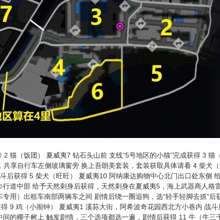
自带 2 猫（饭团） 夏威夷7 钻石头山前 支线“5号地区的小猫”完成获得 3 猫
ecue西侧，共享自行车左侧玻璃窗旁 换上吾朗美套装，套装获取具体请看 4 柴犬
面 战斗后获得 5 柴犬（旺旺） 夏威夷10 阿纳康达购物中心北门出口处东侧 
沿河步行道中部 给予天然刺身后获得，天然刺身在夏威夷5，海上武器商人格
下车专用）出租车南部两辆车之间 剧情后绕一圈追狗，选“轻手轻脚去抓”后
线获得 9 鸡（小闹钟） 夏威夷1 溪荪大街，阿希波奇花园西北方小巷内 战斗
道中间的椰子树上 触发剧情，三个选项都选一遍，剧情后获得 11 牛（牛三