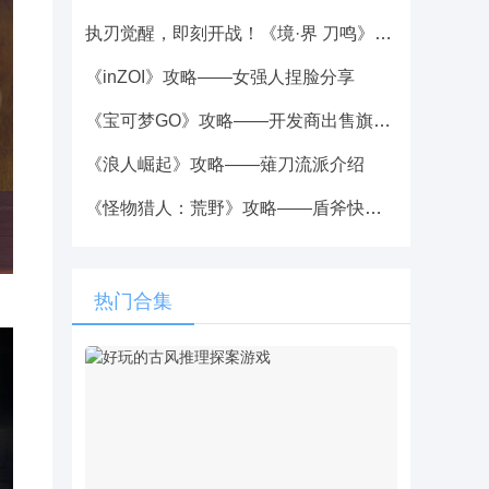
执刃觉醒，即刻开战！《境·界 刀鸣》攻略——始解测试今日正式开启！
《inZOI》攻略——女强人捏脸分享
《宝可梦GO》攻略——开发商出售旗下游戏业务 成交价超35亿美元
《浪人崛起》攻略——薙刀流派介绍
《怪物猎人：荒野》攻略——盾斧快速开红斧方法介绍
热门合集