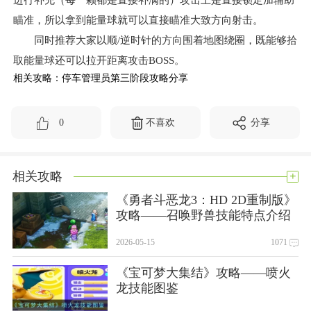
进行补充（每一颗都是直接补满的）攻击上是直接锁定加辅助
瞄准，所以拿到能量球就可以直接瞄准大致方向射击。
同时推荐大家以顺/逆时针的方向围着地图绕圈，既能够拾
取能量球还可以拉开距离攻击BOSS。
相关攻略：停车管理员第三阶段攻略分享
0
不喜欢
分享
+
相关攻略
《勇者斗恶龙3：HD 2D重制版》
攻略——召唤野兽技能特点介绍
2026-05-15
1071
《宝可梦大集结》攻略——喷火
龙技能图鉴