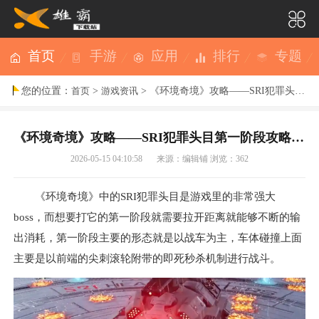
首页
手游
应用
排行
专题
您的位置：
>
> 《环境奇境》攻略——SRI犯罪头目第一阶段攻略分享
首页
游戏资讯
《环境奇境》攻略——SRI犯罪头目第一阶段攻略分享
2026-05-15 04:10:58
来源：编辑铺
浏览：362
《环境奇境》中的SRI犯罪头目是游戏里的非常强大
boss，而想要打它的第一阶段就需要拉开距离就能够不断的输
出消耗，第一阶段主要的形态就是以战车为主，车体碰撞上面
主要是以前端的尖刺滚轮附带的即死秒杀机制进行战斗。