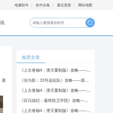
电脑软件
|
软件合集
|
最近更新
|
网站地图
讯
推荐文章
《上古卷轴4：湮灭重制版》攻略——DLC任务接取方式分享
，原
《光与影：33号远征队》攻略——源色挥锚秒杀打法分享
《上古卷轴4：湮灭重制版》攻略——迪曼提亚公爵奖杯成就攻略分享
《百日战纪：最终防卫学院》攻略——全流程攻略
《上古卷轴4：湮灭重制版》攻略——凡间之神奖杯成就攻略分享