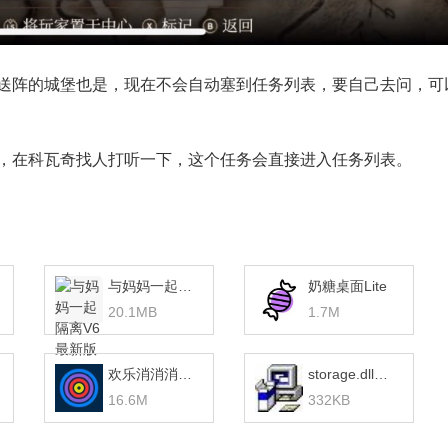
送阵的城堡也是，现在不会自动塞到任务列表，要自己去问，可
，在科瓦奇找人打听一下，这个任务会直接进入任务列表。
与妈妈一起隔离V6最新版 v1.0
奶糖桌面Lite
20.1MB
1.7M
欢乐消消消赚钱版
storage.dll下载
16.6M
332KB