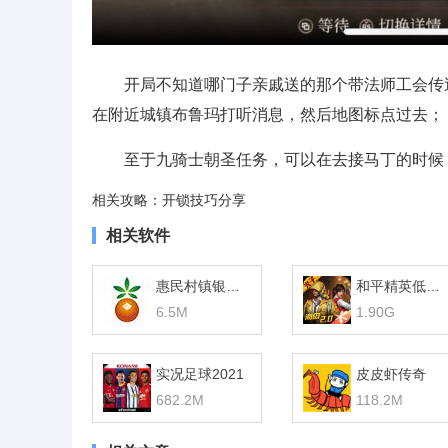
开局不知道哪门子亲戚送的那个带法师工会传
在附近城镇布鲁玛打听消息，然后地图标点过去；
至于九骑士朝圣任务，可以在去接马丁的时候
相关攻略：开锁技巧分享
相关软件
惠民村镇银行网银助手
和平精英低配版
6.5M
1.90G
实况足球2021
皮皮虾传奇
682.2M
118.2M