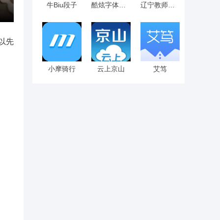
牛Biu段子
酷炫字体大全
辽宁教师研修
以先
小摩骑行
云上京山
艾笃