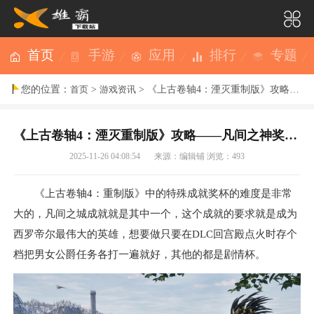
首页
手游
应用
排行
专题
您的位置：
>
> 《上古卷轴4：湮灭重制版》攻略——凡间之神奖杯成就攻略分享
首页
游戏资讯
《上古卷轴4：湮灭重制版》攻略——凡间之神奖杯成就攻略分享
2025-11-26 04:08:54
来源：编辑铺
浏览：493
《上古卷轴4：重制版》中的特殊成就奖杯的难度是非常
大的，凡间之城成就就是其中一个，这个成就的要求就是成为
西罗帝尔最伟大的英雄，想要做只要在DLC回宫殿点火时存个
档把男女公爵任务各打一遍就好，其他的都是剧情杯。