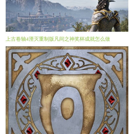
上古卷轴4湮灭重制版凡间之神奖杯成就怎么做