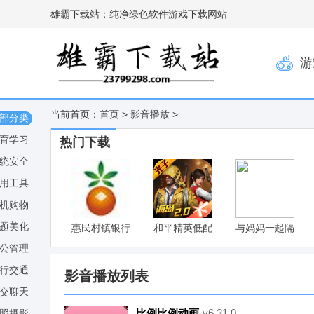
雄霸下载站：纯净绿色软件游戏下载网站
游
当前首页：
首页
>
影音播放
>
部分类
育学习
热门下载
统安全
用工具
机购物
题美化
惠民村镇银行
和平精英低配
与妈妈一起隔
网银助手
版
离V6最新版
公管理
v1.0
行交通
影音播放列表
交聊天
比例比例动画
v6.31.0
照摄影