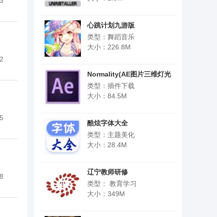
3
心跳计划九游版
类型：舞蹈音乐
大小：226.8M
2
Normality(AE图片三维灯光
插件)
类型：插件下载
大小：84.5M
5
酷炫字体大全
类型：主题美化
大小：28.4M
辽宁教师研修
8
类型： 教育学习
大小：349M