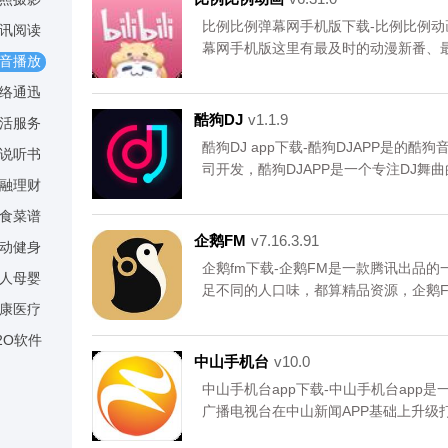
比例比例弹幕网手机版下载-比例比例动
讯阅读
幕网手机版这里有最及时的动漫新番、最
音播放
app目前有动画、音乐、游戏、科学技
络通迅
大家可以在比例比例弹幕网app这里找
画。
酷狗DJ
v1.1.9
活服务
酷狗DJ app下载-酷狗DJAPP是的
说听书
司开发，酷狗DJAPP是一个专注DJ
融理财
验。，您可以免费下载安卓手机酷狗DJ
食菜谱
企鹅FM
v7.16.3.91
动健身
企鹅fm下载-企鹅FM是一款腾讯出品
人母婴
足不同的人口味，都算精品资源，企鹅
康医疗
电台应用，您可以免费下载安卓手机企鹅
2O软件
中山手机台
v10.0
中山手机台app下载-中山手机台app
广播电视台在中山新闻APP基础上升级
体融合发展，致力实现多屏互动服务，欢