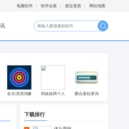
电脑软件
|
软件合集
|
最近更新
|
网站地图
讯
欢乐消消消赚
和妹妹两个人
聚合基站查询
钱版
看家安卓汉化
版 v1.0.8
下载排行
体坛周报