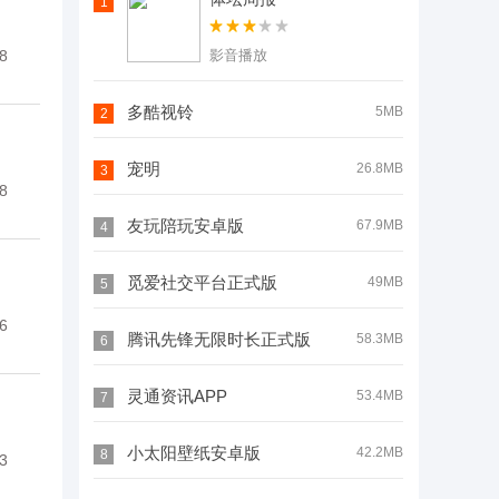
1
8
影音播放
多酷视铃
5MB
2
宠明
26.8MB
3
8
友玩陪玩安卓版
67.9MB
4
觅爱社交平台正式版
49MB
5
6
腾讯先锋无限时长正式版
58.3MB
6
灵通资讯APP
53.4MB
7
小太阳壁纸安卓版
42.2MB
8
3