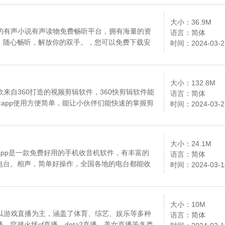
大小：36.9M
用的有声小说有声读物免费畅听平台，拥有海量的资
语言：简体
，随心畅听，解放你的双手。，您可以免费下载安
时间：2024-03-2
大小：132.8M
款来自360打造的视频剪辑软件，360快剪辑软件能
语言：简体
辑app使用方便简单，能让小伙伴们能快速的掌握剪
时间：2024-03-2
0快剪辑。
大小：24.1M
机app是一款免费好用的手机收音机软件，有丰富的
语言：简体
电台。相声，简单好操作，全国各地的电台都能收
时间：2024-03-1
听收音机。
大小：10M
一款以游戏直播为主，涵盖了体育、综艺、娱乐等多种
语言：简体
、穿越火线cf直播、dota2直播、美女直播等各类