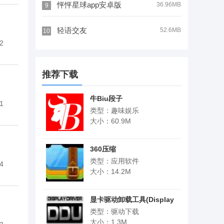
怦怦星球app安卓版
36.96MB
9
轻语交友
52.6MB
10
2
推荐下载
牛Biu段子
1
类型：趣味娱乐
大小：60.9M
360压缩
类型：应用软件
4
大小：14.2M
显卡驱动卸载工具(Display
Driver Uninstaller)
类型：驱动下载
大小：1.3M