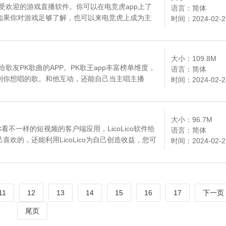
受欢迎的游戏直播软件。你可以在电竞虎app上了
语言：简体
如果你对游戏足够了解，也可以来电竞虎上成为主
时间：2024-02-2
竞虎。
大小：109.8M
门给歌友PK歌曲的APP。PK歌王app丰富榜单维度，
语言：简体
到你想唱的歌。和他互动，还能自己当主唱主播
时间：2024-02-2
大小：96.7M
是一款带你看不一样的短视频的客户端应用，LicoLico软件给
语言：简体
欢的，还能利用LicoLico为自己创造收益，您可
时间：2024-02-2
11
12
13
14
15
16
17
下一页
尾页