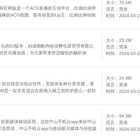
大小：76.5M
画官网版是一个ACG直播的互动平台，比例比例弹
语言：简体
棒的ACG氛围、最有创意的Up主，比例比例动画
时间：2024-03-2
术、娱乐、专辑合集、新番连载以及专题8个板块，
到许多欢乐，您可以免费下载安卓手机比例比例动
大小：23.2M
酷狗音乐的DJ版本，由成都酷狗创业孵化器管理有限公
语言：简体
舞曲的音乐播放器，为大家带来舒适愉悦的畅听体
时间：2024-03-2
。
大小：24.4M
的一款在线音乐电台软件，里面有各种分类音频，满
语言：简体
FM是一款非常适合在夜晚入睡之前听的那么一款轻
时间：2024-03-2
FM。
大小：94.9M
是一款新媒体移动应用，这款中山手机台app来自中山
语言：简体
打造而成，中山手机台app为推动新兴媒体与传统媒
时间：2024-03-2
迎免费下载中山手机台app使用体验，您可以免费