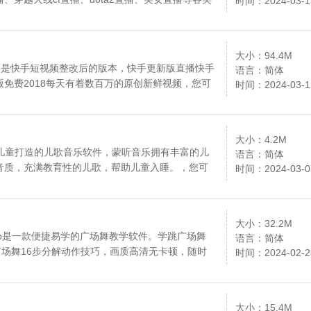
时间：2024-03-1
直播，内容丰富，推送及时，带给你不一样的视听
Pro。
大小：94.4M
17是快手短视频整改后的版本，快手更新版直播快手
语言：简体
免费2018每天有着数百万的原创新鲜视频，您可
时间：2024-03-1
大小：4.2M
为儿童打造的儿歌音乐软件，蒙听音乐拥有丰富的儿
语言：简体
音质，充满教育性的儿歌，帮助儿童入睡。，您可
时间：2024-03-0
大小：32.2M
pp是一款便捷易学的广场舞教学软件。学跳广场舞
语言：简体
广场舞16步分解动作技巧，画质高清无卡顿，随时
时间：2024-02-2
下载安卓手机学跳广场舞。
大小：15.4M