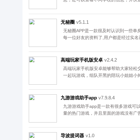
资源均来自官网，请放心下载。
无秘圈
v5.1.1
​无秘圈APP是一款很及时认识到一些单
每一位好友的资料了,用户都是经过实
自己的生活动态去进行分享,让更多人
网，请放心下载。
高端玩家手机版安卓
v2.4.2
高端玩家手机版安卓能够帮助大家轻松
一起玩游戏，组队开黑的陪玩小姐姐小
实时保护大家的信息安全。非常强大的
容。欢迎大家下载资源均来自官网，请
九游游戏助手app
v7.9.8.4
九游游戏助手app是一款有很多游戏可
量的热门游戏，并且里面的游戏没有广
游戏助手app下载的游戏不会让你的电
下载九游游戏助手app试试吧。<br />
<br />
导波提词器
v1.0