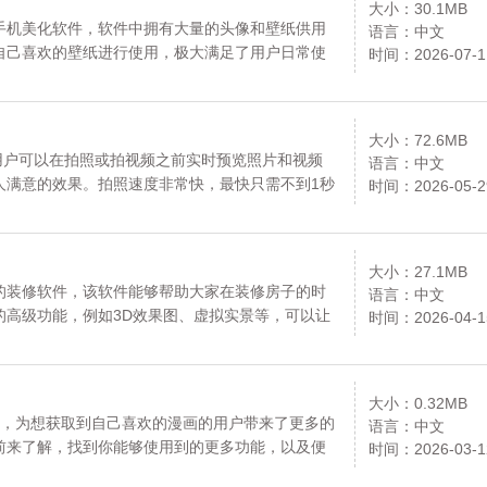
大小：30.1MB
手机美化软件，软件中拥有大量的头像和壁纸供用
语言：中文
自己喜欢的壁纸进行使用，极大满足了用户日常使
时间：2026-07-1
都非常强大，用户遇到自己喜欢的壁纸和头像都可
壁纸、头像的小伙伴，不妨来下载试试吧。资源均
大小：72.6MB
用户可以在拍照或拍视频之前实时预览照片和视频
语言：中文
人满意的效果。拍照速度非常快，最快只需不到1秒
时间：2026-05-2
拍照体验。相比系统相机，它的反应速度更快，能
网，请放心下载。
大小：27.1MB
的装修软件，该软件能够帮助大家在装修房子的时
语言：中文
的高级功能，例如3D效果图、虚拟实景等，可以让
时间：2026-04-1
果。无论你的房子是什么户型、风格或者空间，它
方案。总之它一个专门为大家装修房子提供设计的
。资源均来自官网，请放心下载。
大小：0.32MB
绘画软件，为想获取到自己喜欢的漫画的用户带来了更多的
语言：中文
前来了解，找到你能够使用到的更多功能，以及便
时间：2026-03-1
动信息获取方式以及更多的工具操作方式。资源均