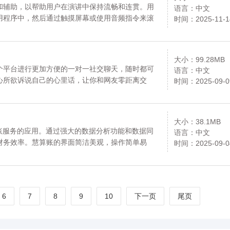
和辅助，以帮助用户在演讲中保持流畅和连贯。用
语言：中文
用程序中，然后通过触摸屏幕或使用音频指令来滚
时间：2025-11-1
程中方便地阅读和参考自己的内容，而不必担心遗
请放心下载。
大小：99.28MB
个平台进行更加方便的一对一社交聊天，随时都可
语言：中文
心所欲诉说自己的心里话，让你和网友零距离交
时间：2025-09-0
别人更加了解你，互相了解，增进彼此感情，拓展
源均来自官网，请放心下载。
大小：38.1MB
账服务的应用。通过强大的数据分析功能和数据同
语言：中文
财务效率。慧算账的界面简洁美观，操作简单易
时间：2025-09-0
还是大型企业，慧算账都能满足您的财务管理需
备智能化的特点，为企业提供精准的财务分析和决
管理更加高效、准确和便捷。资源均来自官网，请
6
7
8
9
10
下一页
尾页