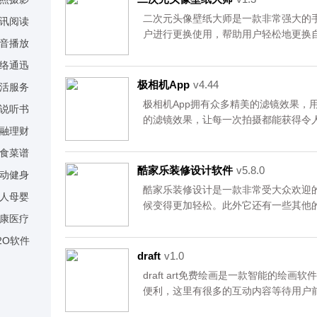
二次元头像壁纸大师是一款非常强大的
讯阅读
户进行更换使用，帮助用户轻松地更换
音播放
用的不同需要，并且软件中所有的功能
络通迅
以免费进行更换，有需要更换自己手机
来自官网，请放心下载。
极相机App
v4.44
活服务
极相机App拥有众多精美的滤镜效果，
说听书
的滤镜效果，让每一次拍摄都能获得令
融理财
即可生成画面，给用户带来极致酷爽的
够捕捉到更多精彩瞬间。资源均来自官
食菜谱
酷家乐装修设计软件
v5.8.0
动健身
酷家乐装修设计是一款非常受大众欢迎
人母婴
候变得更加轻松。此外它还有一些其他
康医疗
用户在手机上更加直观地感受到装修效
都可以快速地给你提供一个最佳的装修
2O软件
软件。有需要的用户，可以去下载尝试
draft
v1.0
​draft art免费绘画是一款智能的
便利，这里有很多的互动内容等待用户
捷的操作获取方式，为你提供更高的互