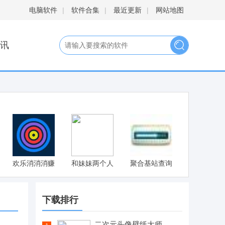
电脑软件
|
软件合集
|
最近更新
|
网站地图
讯
欢乐消消消赚
和妹妹两个人
聚合基站查询
钱版
看家安卓汉化
版 v1.0.8
下载排行
二次元头像壁纸大师