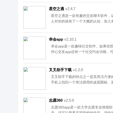
来自官网，请放心下载。
星空之遇
v2.4.7
星空之遇是一款有趣的交友聊天软件，
人对你的就有了一个大概的认知，加入
天，非常的方便。资源均来自官网，请
幸会app
v2.10.1
幸会app是一款趣味社交软件。如果你
伴心交友app还有一个社交约会功能，
独或者无聊了，快来试试伴心交友app
下载。
叉叉助手下载
v1.2.0
叉叉助手下载的特点之一是其简洁方便
手机上找到一个简洁易用的桌面图标。
找到已安装的游戏列表。用户可以直接
序，从而节省了时间和操作步骤。资源
志愿360
v2.5.0
志愿360app是一款大学志愿专业填报
息，还可以查看不同学校的信息，并快