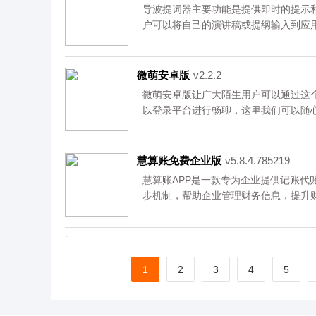
资源均来自官网，请放心下载。
导波提词器主要功能是提供即时的提示
户可以将自己的演讲稿或提纲输入到应
动或翻页。这样，用户就可以在演讲过
漏或忘记重要的点。资源均来自官网，
微萌安卓版
v2.2.2
​微萌安卓版让广大陌生用户可以通过这
以登录平台进行畅聊，这里我们可以随
流，平时可以通过分享自己的生活来让
自己的社交圈，赶紧来动手下载吧！资
慧算账免费企业版
v5.8.4.785219
慧算账APP是一款专为企业提供记账代
步机制，帮助企业管理财务信息，提升
用，让用户轻松上手。无论是小型企业
求。它不仅提供全面的财务功能，还具
-
策支持。选择慧算账，让您的企业财务
放心下载。
1
2
3
4
5