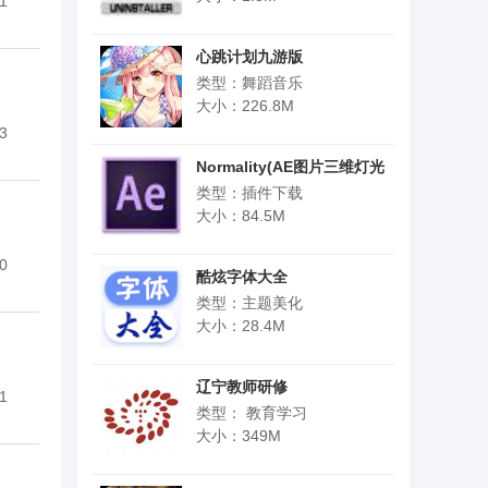
1
心跳计划九游版
类型：舞蹈音乐
大小：226.8M
3
Normality(AE图片三维灯光
插件)
类型：插件下载
大小：84.5M
0
酷炫字体大全
类型：主题美化
大小：28.4M
辽宁教师研修
1
类型： 教育学习
大小：349M