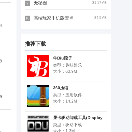
无秘圈
31.17MB
9
高端玩家手机版安卓
84.5MB
10
4
推荐下载
牛Biu段子
8
类型：趣味娱乐
大小：60.9M
360压缩
类型：应用软件
9
大小：14.2M
显卡驱动卸载工具(Display
Driver Uninstaller)
类型：驱动下载
大小：1.3M