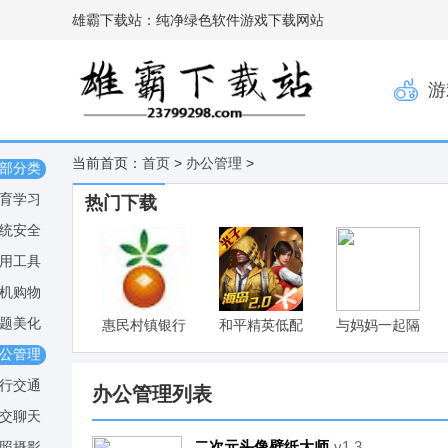
雄霸下载站：纯净绿色软件游戏下载网站
游
当前首页：
首页
>
办公管理
>
部分类
育学习
热门下载
统安全
用工具
机购物
题美化
惠民村镇银行
和平精英低配
与妈妈一起隔
网银助手
版
离V6最新版
公管理
v1.0
行交通
办公管理列表
交聊天
二次元头像壁纸大师
v1.3
照摄影