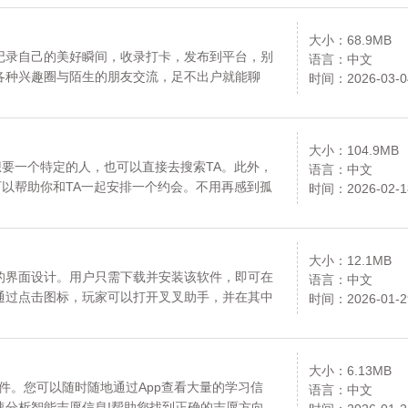
大小：68.9MB
记录自己的美好瞬间，收录打卡，发布到平台，别
语言：中文
各种兴趣圈与陌生的朋友交流，足不出户就能聊
时间：2026-03-0
放心下载。
大小：104.9MB
想要一个特定的人，也可以直接去搜索TA。此外，
语言：中文
可以帮助你和TA一起安排一个约会。不用再感到孤
时间：2026-02-1
吧，感兴趣的话就来下载。资源均来自官网，请放心
大小：12.1MB
的界面设计。用户只需下载并安装该软件，即可在
语言：中文
通过点击图标，玩家可以打开叉叉助手，并在其中
时间：2026-01-2
从列表中选择游戏，无需再次打开游戏的应用程
均来自官网，请放心下载。
大小：6.13MB
软件。您可以随时随地通过App查看大量的学习信
语言：中文
速分析智能志愿信息!帮助您找到正确的志愿方向。