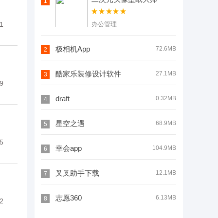
1
1
办公管理
极相机App
72.6MB
2
酷家乐装修设计软件
27.1MB
3
9
draft
0.32MB
4
星空之遇
68.9MB
5
5
幸会app
104.9MB
6
叉叉助手下载
12.1MB
7
志愿360
6.13MB
8
2