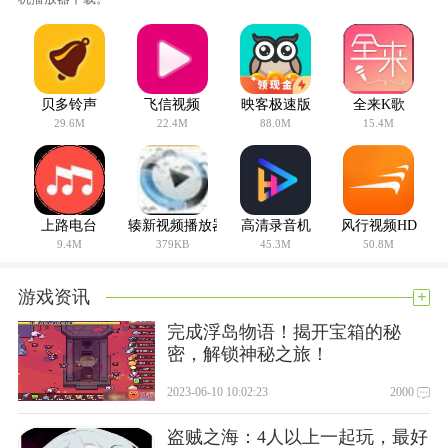
更新日志
v12.3.4
【更新内容】
1、功能调整；
贝多铃声
飞信视频
映客极速版
全来K歌
2、UI界面优化；
29.6M
22.4M
88.0M
15.4M
3、已知BUG修复。
上路电台
辏新视频播放器
高清录音机
风行视频HD
9.4M
379KB
45.3M
50.8M
+
游戏资讯
完成浮岛物语！揭开宝箱的秘
密，解锁神秘之旅！
2023-06-10 10:02:23
2000
盗贼之海：4人以上一起玩，最好