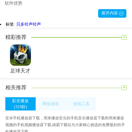
软件优势
【贝多铃声-手机铃声大全】
展开内容
百万铃声，一键设置，铃声还可以这样玩
标签:
贝多铃声
铃声
手机铃声，手机提示音，闹钟，来电彩铃，短信提示音，
想设什么铃声就设什么铃声
+
精彩推荐
软件特色
1、紧贴潮流，收纳时下火热、流行的歌曲铃声，各种类
型，应有尽有;
2、专业音乐编辑每日更新热门铃声100+，我们只提供优质
足球天才
资源;
3、铃声论坛， 铃声达人都在这里分享铃声，让你找到同
+
相关推荐
好;
影音播放
4、还可以给特别的联系人设置单独的来电铃声哟!
网络游戏
游戏工具
(319款)
贝多铃声将会不断优化，只为给你更好、更流畅的应用体
(0款)
(294款)
安卓手机播放器下载，用来播放音乐的手机音乐播放器下载和用来播放
验!期待与你一起创造更多好玩的铃声!
视频的手机视频播放器下载,雄霸下载站为大家精心挑选的免费最好的手
聆听世界的天籁，贝多铃声-手机铃声
机播放器下载。