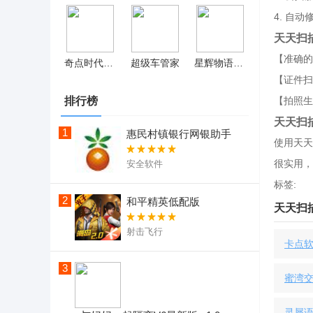
4. 自
天天扫
【准确的
奇点时代 v1.5.11
超级车管家
星辉物语 v1.0.1
【证件扫
排行榜
【拍照生
天天扫
1
惠民村镇银行网银助手
使用天天
很实用，
安全软件
标签:
2
和平精英低配版
天天扫
射击飞行
卡点
3
​蜜湾
灵犀