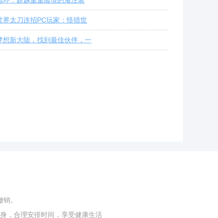
循环：超越重重险境的灌注装
世界太刀连招PC玩家：怪猎世
梦想新大陆，找到最佳伙伴，一
撤销。
身，合理安排时间，享受健康生活