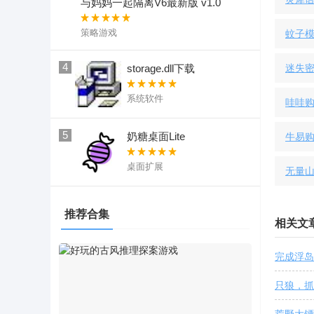
与妈妈一起隔离V6最新版 v1.0
策略游戏
蚊子模拟
4
storage.dll下载
迷失密室
系统软件
哇哇
5
奶糖桌面Lite
牛易
桌面扩展
无量
推荐合集
相关文
完成浮岛
只狼，抓