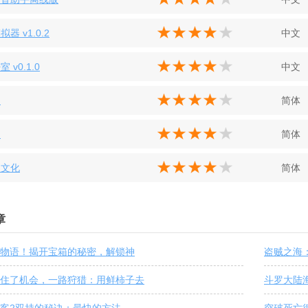
器 v1.0.2
中文
 v0.1.0
中文
购
简体
购
简体
山文化
简体
章
物语！揭开宝箱的秘密，解锁神
盗贼之海
住了机会，一路狩猎：用鲜柿子去
斗罗大陆