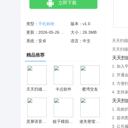
立即下载
类型：
手机购物
版本：v1.0
更新：2026-05-26 20:59:40
大小：26.3MB
天天扫描
系统：安卓
语言：中文
天天扫描
精品推荐
天天扫
1. 加
2. 开
3. 方
天天扫描免费版
卡点软件
​蜜湾交友
4. 支
天天扫
1. 高
2. 提
灵犀语音助手离线版
蚊子模拟器 v1.0.2
迷失密室 v0.1.0
3. 公