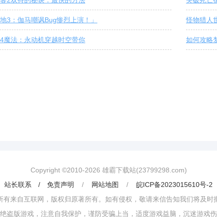
客2双持的秘诀：最快的方法
突破死亡
地3：伽马嘲讽Bug惨烈上演！」
怪物猎人
4魔法：永动机穿越时空带你
如何攻略
Copyright ©2010-
2026
雄霸下载站(23799298.com)
站长联系 / 免责声明
/
网站地图
/
皖ICP备2023015610号-2
所有来自互联网，版权归原著所有。如有侵权，敬请来信告知我们将及时
绝盗版游戏，注意自我保护，谨防受骗上当，适度游戏益脑，沉迷游戏伤