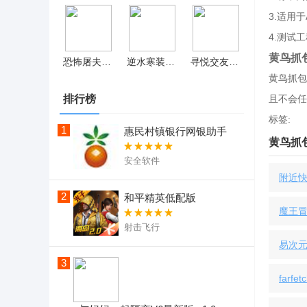
3.适用
4.测试
黄鸟抓
恐怖屠夫正式版无限子弹 v1.7
逆水寒装扮站手机版
寻悦交友免费版
黄鸟抓包
排行榜
且不会任
标签:
1
惠民村镇银行网银助手
黄鸟抓
安全软件
附近快
2
和平精英低配版
魔王冒
射击飞行
易次元
3
farf