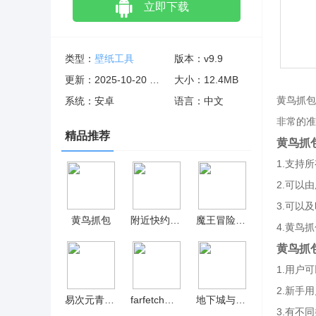
立即下载
类型：
壁纸工具
版本：v9.9
更新：2025-10-20 06:10:25
大小：12.4MB
黄鸟抓包
系统：安卓
语言：中文
非常的准
精品推荐
黄鸟抓
1.支持
2.可以
3.可以
黄鸟抓包
附近快约交友平台app
魔王冒险汉化版 v1.1
4.黄鸟
黄鸟抓
1.用户
2.新手
易次元青春手札 v1.0
farfetch海淘购物
地下城与领主苹果 v1.0.1
3.有不