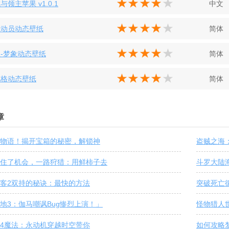
与领主苹果 v1.0.1
中文
总动员动态壁纸
简体
-梦象动态壁纸
简体
风格动态壁纸
简体
章
物语！揭开宝箱的秘密，解锁神
盗贼之海
住了机会，一路狩猎：用鲜柿子去
斗罗大陆
客2双持的秘诀：最快的方法
突破死亡
地3：伽马嘲讽Bug惨烈上演！」
怪物猎人
4魔法：永动机穿越时空带你
如何攻略