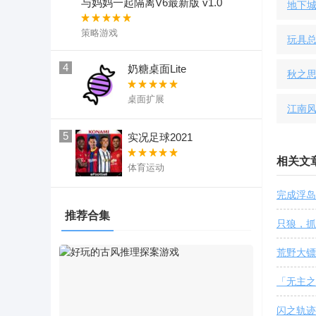
与妈妈一起隔离V6最新版 v1.0
地下城
策略游戏
玩具
4
奶糖桌面Lite
秋之思
桌面扩展
江南
5
实况足球2021
相关文
体育运动
完成浮岛
推荐合集
只狼，抓
荒野大镖
「无主之
闪之轨迹