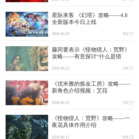
星际来客 《幻塔》攻略——4.8
全新版本今日上线
2026-06-26
362
藤冈要表示《怪物猎人：荒野》
攻略——有意探讨“什么是猎
人？”这一重要问题
2026-06-22
218
《优米雅的炼金工房》攻略——
新角色介绍视频：艾菈
2026-06-19
753
《怪物猎人：荒野》攻略——一
夜花具体作用介绍
2026-06-15
854