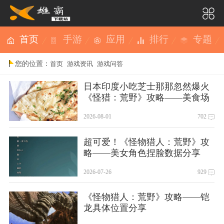
首页
手游
应用
排行
专题
您的位置：
首页
游戏资讯
游戏问答
日本印度小吃芝士那那忽然爆火
《怪猎：荒野》攻略——美食场
景带火
2026-08-01
702
超可爱！《怪物猎人：荒野》攻
略——美女角色捏脸数据分享
2026-07-26
929
《怪物猎人：荒野》攻略——铠
龙具体位置分享