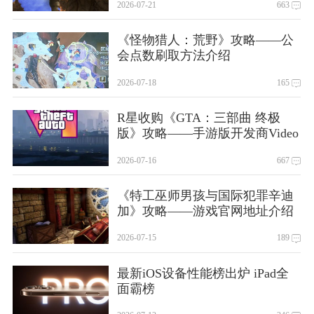
2026-07-21
663
《怪物猎人：荒野》攻略——公
会点数刷取方法介绍
2026-07-18
165
R星收购《GTA：三部曲 终极
版》攻略——手游版开发商Video
Games Deluxe
2026-07-16
667
《特工巫师男孩与国际犯罪辛迪
加》攻略——游戏官网地址介绍
2026-07-15
189
最新iOS设备性能榜出炉 iPad全
面霸榜