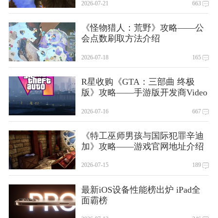
2026-07-21
663
《怪物猎人：荒野》攻略——公
会点数刷取方法介绍
2026-07-18
165
R星收购《GTA：三部曲 终极
版》攻略——手游版开发商Video
Games Deluxe
2026-07-16
667
《特工巫师男孩与国际犯罪辛迪
加》攻略——游戏官网地址介绍
2026-07-15
189
最新iOS设备性能榜出炉 iPad全
面霸榜