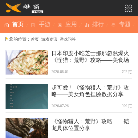
首页
手游
应用
排行
专题
您的位置：
首页
游戏资讯
游戏问答
日本印度小吃芝士那那忽然爆火
《怪猎：荒野》攻略——美食场
景带火
2026-08-01
702
超可爱！《怪物猎人：荒野》攻
略——美女角色捏脸数据分享
2026-07-26
929
《怪物猎人：荒野》攻略——铠
龙具体位置分享