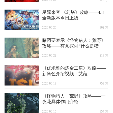
星际来客 《幻塔》攻略——4.8
全新版本今日上线
2026-06-26
362
藤冈要表示《怪物猎人：荒野》
攻略——有意探讨“什么是猎
人？”这一重要问题
2026-06-22
218
《优米雅的炼金工房》攻略——
新角色介绍视频：艾菈
2026-06-19
753
《怪物猎人：荒野》攻略——一
夜花具体作用介绍
2026-06-15
854