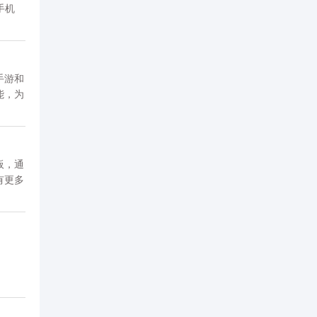
手机
手游和
能，为
。资源
板，通
有更多
源均来