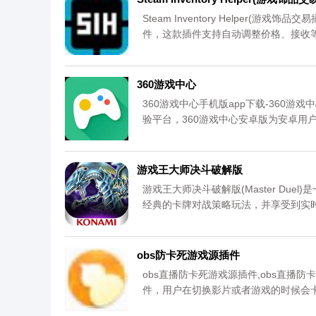
Steam Inventory Helper(游戏饰
件，这款插件支持自动调整价格、接收等
下载。
360游戏中心
360游戏中心手机版app下载-360游
验平台，360游戏中心安卓版为安卓用
app，等你来玩，您可以免费下载安卓手
游戏王大师决斗破解版
游戏王大师决斗破解版(Master D
经典的卡牌对战策略玩法，并享受到实
当你召唤强力怪兽时，还能欣赏到特写
片本身也增加了更多的动态展示，让画
家展开激烈的对战。快来下载体验吧，
obs防卡死游戏源插件
obs直播防卡死游戏源插件,obs直
件，用户在切换影片或者游戏的时候会卡
您可以免费下载。