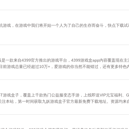
手机游戏，在游戏中我们将开始一个人为了自己的生存而奋斗，快点下载试
机版是一款来自4399官方推出的游戏平台，4399游戏盒app内容覆盖现在主
版目前游戏总量已经超过10万+，爱游戏的你当然不能错过，还有更多特色
游戏都在这，您可以免费下载安卓手机4399游戏盒。
T游戏盒子，覆盖上千款热门公益服变态手游，上线即送VIP元宝福利、
关注本站，第一时间获取九妖游戏盒子官方最新免费下载地址。资源均来
妖游戏盒子》专区。