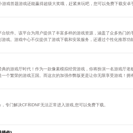
c小游戏答题游戏还能赢得超级大奖哦，赶紧来玩吧，您可以免费下载安卓
平台软件。该平台为用户提供了丰富多样的游戏资源，涵盖了众多热门的
彩游戏。游戏中心不仅提供了游戏下载和安装服务，还通过个性化推荐功
可以根据自己的喜好和需求，快速找到并下载到手机上最适合的游戏作品
关注《游戏中心》专区。
经典的游戏厅时代！作为一款像素模拟经营游戏，你将扮演一名游戏厅老
造一个繁荣的游戏王国。而这次的加强作弊版更是让你无限享受游戏！拥
挑战游戏的极限。尽情发挥你的创意和策略，成为最强游戏厅大亨吧！资
《游戏厅物语加强版》专区。
杀，专门解决CF和DNF无法正常进入游戏,您可以免费下载。
交易插件)