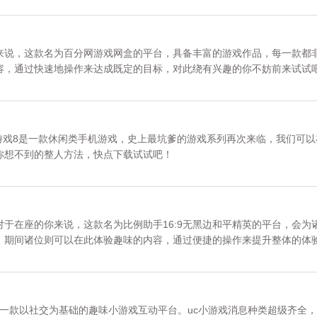
来说，这款名为百分网游戏网盒的平台，具备丰富的游戏作品，每一款都
容，通过快速地操作来达成既定的目标，对此绕有兴趣的你不妨前来试试吧
请关注《百分网游戏网盒》专区。
游戏8是一款休闲类手机游戏，史上最坑爹的游戏系列再次来临，我们可以
你想不到的整人方法，快点下载试试吧！
】对于在座的你来说，这款名为比例助手16:9无黑边和平精英的平台，会为
，期间诸位则可以在此体验趣味的内容，通过便捷的操作来提升整体的体
官网，请放心下载。更多内容请关注《比例助手16:9无黑边和平精英》专
版是一款以社交为基础的趣味小游戏互动平台。uc小游戏消息种类超级齐全