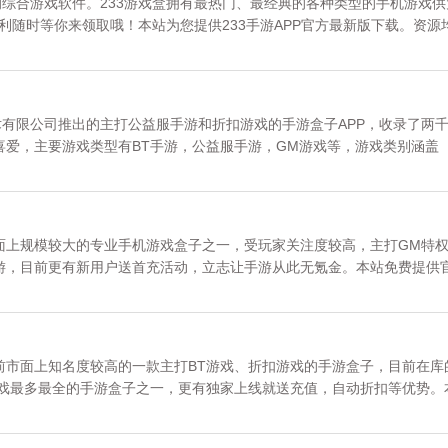
的综合游戏软件。233游戏盒拥有最热门、最经典的各种类型的手机游戏供
福利随时等你来领取哦！本站为您提供233手游APP官方最新版下载。资源
3游戏APP》专区。
术有限公司推出的主打公益服手游和折扣游戏的手游盒子APP，收录了两
喜爱，主要游戏类型有BT手游，公益服手游，GM游戏等，游戏类别涵盖
合等多种类型，更有免费首冲、邀请好友返利、上线满V、无限元宝等特色福
。更多内容请关注《可盘游戏app》专区。
面上规模较大的专业手机游戏盒子之一，受玩家关注度较高，主打GM特
游，目前更有新用户送首充活动，立志让手游从此无氪金。本站免费提供
网，请放心下载。更多内容请关注《咪噜游戏盒子》专区。
前市面上知名度较高的一款主打BT游戏、折扣游戏的手游盒子，目前在库
游戏最多最全的手游盒子之一，更有独家上线就送充值，自动折扣等优势。
。资源均来自官网，请放心下载。更多内容请关注《巴兔游戏盒子》专区