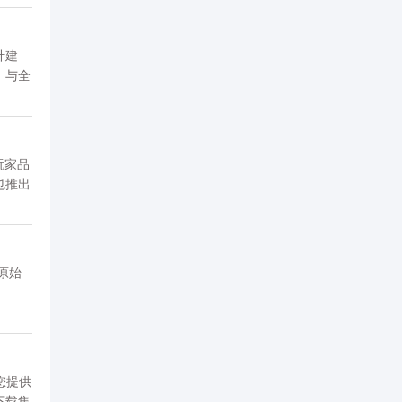
计建
。与全
网，请
个玩家品
也推出
e
原始
您提供
下载集