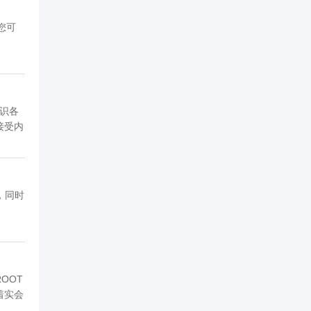
,您可
认识各
接受内
，同时
OOT
着实会