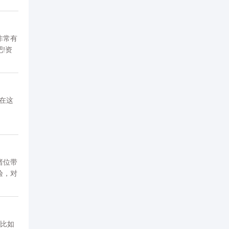
非常有
!资
在这
诸位带
验，对
区。
，比如