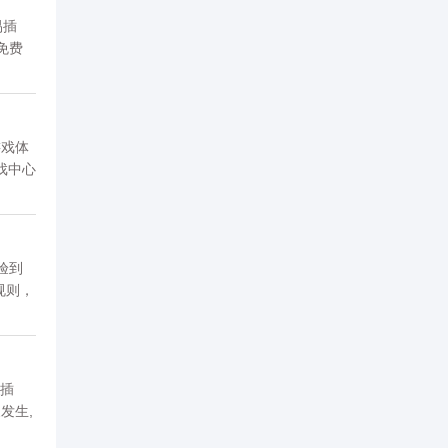
易插
免费
游戏体
戏中心
验到
规则，
盘和卡
其他玩
死插
发生,