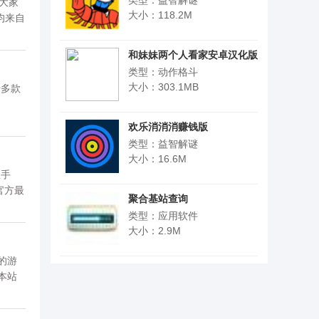
类型：益智解谜
大家
大小：118.2M
均来自
和妹妹两个人看家安卓汉化版
v1.0.8
类型：动作格斗
大小：303.1MB
千多款
利等
欢乐消消消赚钱版
类型：益智解谜
大小：16.6M
权手
官方最
聚合基站查询
类型：应用软件
大小：2.9M
的游
本站
。