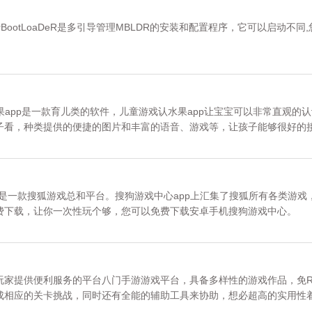
,MasterBootLoaDeR是多引导管理MBLDR的安装和配置程序，它可以启动不同
果app是一款育儿类的软件，儿童游戏认水果app让宝宝可以非常直观的
子看，种类提供的便捷的图片和丰富的语音、游戏等，让孩子能够很好的
认水果。
是一款搜狐游戏总和平台。搜狗游戏中心app上汇集了搜狐所有各类游戏
费下载，让你一次性玩个够，您可以免费下载安卓手机搜狗游戏中心。
玩家提供便利服务的平台八门手游游戏平台，具备多样性的游戏作品，免R
成相应的关卡挑战，同时还有全能的辅助工具来协助，想必超高的实用性
载。更多内容请关注《八门手游游戏平台》专区。