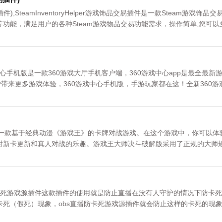
品交易插件),SteamInventoryHelper游戏饰品交易插件是一款Steam游戏饰品交
功能，满足用户的各种Steam游戏物品交易功能需求，操作简单,您可以
戏中心手机版是一款360游戏大厅手机客户端，360游戏中心app是最全最新
户带来更多游戏体验，360游戏中心手机版，手游玩家都在这！全新360游
机360游戏中心。
uel)是一款基于经典动漫《游戏王》的卡牌对战游戏。在这个游戏中，你可以体
时新卡更新和真人对战的乐趣。游戏王大师决斗破解版采用了正规的大师
镜头的精彩展示。游戏王大师决斗破解版的卡牌立绘具有动态效果，决斗
面变得非常逼真写实。通过游戏，你可以一秒钟沉浸到动漫的世界中，与
让你的游戏王梦想成真！资源均来自官网，请放心下载
播防卡死游戏源插件这款插件的使用就是防止直播在没有人守护的情况下防卡
死（假死）现象，obs直播防卡死游戏源插件就会防止这样的卡死的现象