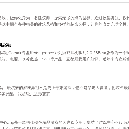
游戏，让你化身为一名建筑师，探索无尽的海岛世界。通过收集资源、设
游戏中拥有各种精美的建筑风格和多样的装饰选择，让你的海岛充满个性
快来展示你的建筑才华，创造一个独一无二的海岛乐园吧！资源均来自官
游戏》专区。
耳机驱动
机驱动,Corsair海盗船Vengeance系列游戏耳机驱动2.0.23Beta版作为一
机箱、电源、水冷散热、SSD等产品一直都颇受用户好评。近年来海盗船
，可能是看到外设产品利润丰厚，近些年，海盗船正式推出了Vengeanc
游戏：最坑爹的游戏鼻祖不是史上最难游戏，也不是暴走大冒险，挖坟至最
学家跑酷，很超级六边形变态
中心app是一款提供特色精品游戏的客户端应用，集结号游戏中心不仅为
戏中心上获取超多奖励和惊喜，随时随地享受专业的网络游戏服务，快来