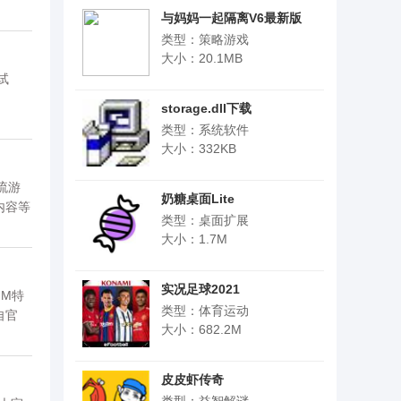
与妈妈一起隔离V6最新版
v1.0
类型：策略游戏
大小：20.1MB
试
storage.dll下载
类型：系统软件
大小：332KB
流游
奶糖桌面Lite
内容等
类型：桌面扩展
大小：1.7M
实况足球2021
GM特
类型：体育运动
自官
大小：682.2M
皮皮虾传奇