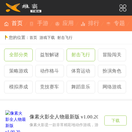
首页
手游
应用
排行
专题
您的位置：
首页
游戏下载
射击飞行
全部分类
益智解谜
射击飞行
冒险闯关
策略游戏
动作格斗
体育运动
扮演角色
模拟养成
竞技赛车
舞蹈音乐
网络游戏
像素火影全人物最新版 v1.00.20
下载
像素火影是一款非常精彩地动作游戏，游戏中拥有大量火影