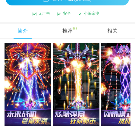
无广告
安全
小编亲测
569
简介
推荐
相关