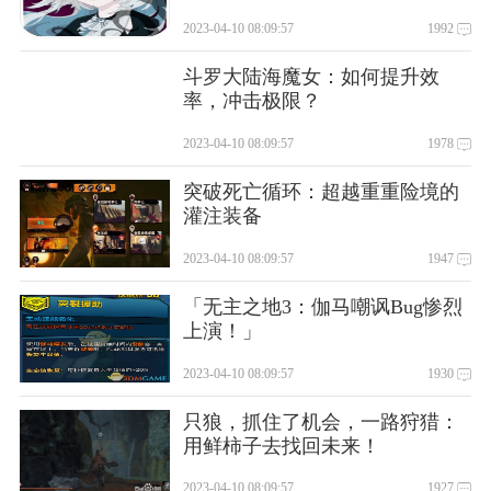
2023-04-10 08:09:57
1992
斗罗大陆海魔女：如何提升效
率，冲击极限？
2023-04-10 08:09:57
1978
突破死亡循环：超越重重险境的
灌注装备
2023-04-10 08:09:57
1947
「无主之地3：伽马嘲讽Bug惨烈
上演！」
极致弹幕，酷炫战机，让你享受前所未有的战争视听盛宴;
2023-04-10 08:09:57
1930
休闲游戏，街机体验，无需联网，随时随地尽情畅玩;
只狼，抓住了机会，一路狩猎：
与雷霆战机和雷电战机完全不一样的射击体验。
用鲜柿子去找回未来！
更新日志
2023-04-10 08:09:57
1927