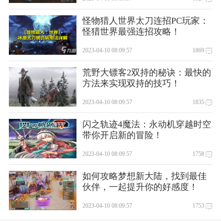
v3.3.0
暑期狂欢：精彩嗨不停，上线就有壕礼相送！！！
怪物猎人世界太刀连招PC玩家：
壕礼兑换码：719D9DB161337D3D
怪猎世界最强连招攻略！
壕礼兑换物品：强化钻石*30000
2023-04-10 08:09:57
1869
v3.2.0
1、更新版本3.2.0
荒野大镖客2双持的秘诀：最快的
2、对机型进行适配优化
方法来实现双持的技巧！
3、修复bug，优化体验
2023-04-10 08:09:57
1835
闪之轨迹4魔法：永动机穿越时空
带你开启新的冒险！
2023-04-10 08:09:57
1758
如何攻略梦想新大陆，找到最佳
伙伴，一起提升你的好感度！
2023-04-10 08:09:57
1753