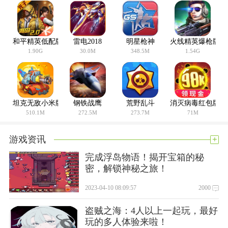
和平精英低配版
雷电2018
明星枪神
火线精英爆枪版
1.90G
30.0M
348.5M
1.54G
坦克无敌小米版
钢铁战鹰
荒野乱斗
消灭病毒红包版
510.1M
272.5M
273.7M
71M
+
游戏资讯
完成浮岛物语！揭开宝箱的秘
丰富剧情模式，畅享流畅的打击手感，良好的游戏体验。
密，解锁神秘之旅！
独创战机休闲养成系统，打造属于自己的专属战机;
2023-04-10 08:09:57
2000
盗贼之海：4人以上一起玩，最好
玩的多人体验来啦！