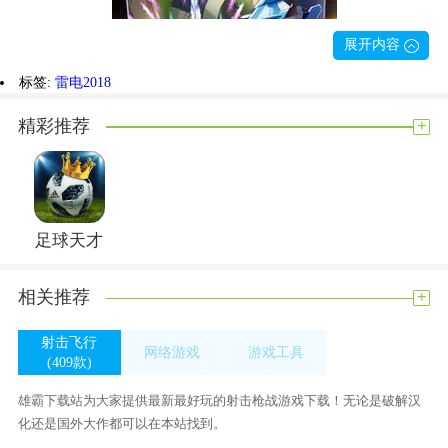
展开内容
标签:
雷电2018
+
精彩推荐
玩法介绍
足球天才
雷电2018沿袭传统飞行射击游戏的精致关卡设计，多种华
丽弹幕特效炫酷无比;
+
相关推荐
丰富的boss遭遇战，击杀获取大量资源解锁全新战机;
射击飞行
网络游戏
游戏工具
(409款)
(0款)
(294款)
雄霸下载站为大家提供最新最好玩的射击枪战游戏下载！无论是破解汉
化还是国外大作都可以在本站找到。