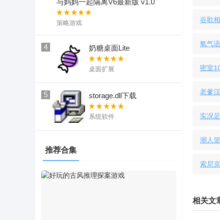
与妈妈一起隔离V6最新版 v1.0
谷歌
策略游戏
氧气
4
奶糖桌面Lite
密室10
桌面扩展
老爹汉
5
storage.dll下载
实况足
系统软件
潮人篮
推荐合集
索尼克
相关文