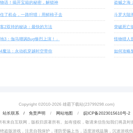
物语！揭开宝箱的秘密，解锁神
盗贼之海
住了机会，一路狩猎：用鲜柿子去
斗罗大陆
客2双持的秘诀：最快的方法
突破死亡
地3：伽马嘲讽Bug惨烈上演！」
怪物猎人
4魔法：永动机穿越时空带你
如何攻略
Copyright ©2010-
2026
雄霸下载站(23799298.com)
站长联系 / 免责声明
/
网站地图
/
皖ICP备2023015610号-2
所有来自互联网，版权归原著所有。如有侵权，敬请来信告知我们将及时
绝盗版游戏，注意自我保护，谨防受骗上当，适度游戏益脑，沉迷游戏伤