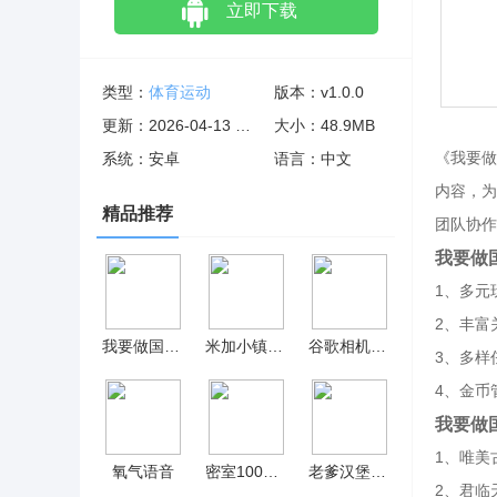
立即下载
类型：
体育运动
版本：v1.0.0
更新：2026-04-13 06:11:59
大小：48.9MB
《我要做
系统：安卓
语言：中文
内容，为
精品推荐
团队协作
我要做
1、多元
2、丰富
我要做国王 v1.0.0
米加小镇大学版ios v4.2
谷歌相机华为鸿蒙版
3、多样
4、金币
我要做
1、唯美
氧气语音
密室100扇门最新版 v1.0.0
老爹汉堡店无广告 v1.2.4
2、君临