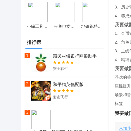
3、历史
4、养成
我要做
小绿工具箱安卓版
带鱼电竞探索版
地铁跑酷subwaysurfers全皮肤2023版 v3.36.1
1、金币
排行榜
2、角色
3、主线
1
惠民村镇银行网银助手
4、精细
我要做
安全软件
游戏的关
2
和平精英低配版
属性提升
场景和音
射击飞行
标签:
3
我要做国
米加小镇